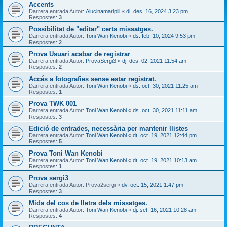
Accents
Darrera entrada Autor:
Alucinamaripili
«
dl. des. 16, 2024 3:23 pm
Respostes:
3
Possibilitat de "editar" certs missatges.
Darrera entrada Autor:
Toni Wan Kenobi
«
ds. feb. 10, 2024 9:53 pm
Respostes:
2
Prova Usuari acabar de registrar
Darrera entrada Autor:
ProvaSergi3
«
dj. des. 02, 2021 11:54 am
Respostes:
2
Accés a fotografies sense estar registrat.
Darrera entrada Autor:
Toni Wan Kenobi
«
ds. oct. 30, 2021 11:25 am
Respostes:
1
Prova TWK 001
Darrera entrada Autor:
Toni Wan Kenobi
«
ds. oct. 30, 2021 11:11 am
Respostes:
3
Edició de entrades, necessària per mantenir llistes
Darrera entrada Autor:
Toni Wan Kenobi
«
dt. oct. 19, 2021 12:44 pm
Respostes:
5
Prova Toni Wan Kenobi
Darrera entrada Autor:
Toni Wan Kenobi
«
dt. oct. 19, 2021 10:13 am
Respostes:
1
Prova sergi3
Darrera entrada Autor:
Prova2sergi
«
dv. oct. 15, 2021 1:47 pm
Respostes:
3
Mida del cos de lletra dels missatges.
Darrera entrada Autor:
Toni Wan Kenobi
«
dj. set. 16, 2021 10:28 am
Respostes:
4