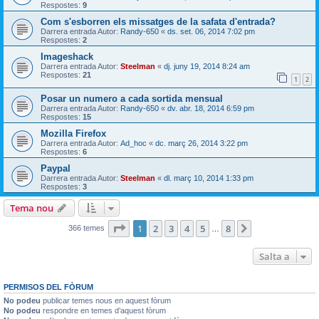
Respostes:
9
Com s'esborren els missatges de la safata d'entrada?
Darrera entrada Autor:
Randy-650
«
ds. set. 06, 2014 7:02 pm
Respostes:
2
Imageshack
Darrera entrada Autor:
Steelman
«
dj. juny 19, 2014 8:24 am
Respostes:
21
1
2
Posar un numero a cada sortida mensual
Darrera entrada Autor:
Randy-650
«
dv. abr. 18, 2014 6:59 pm
Respostes:
15
Mozilla Firefox
Darrera entrada Autor:
Ad_hoc
«
dc. març 26, 2014 3:22 pm
Respostes:
6
Paypal
Darrera entrada Autor:
Steelman
«
dl. març 10, 2014 1:33 pm
Respostes:
3
Tema nou
Pàgina
1
de
8
1
2
3
4
5
8
Següent
366 temes
…
Salta a
PERMISOS DEL FÒRUM
No podeu
publicar temes nous en aquest fòrum
No podeu
respondre en temes d’aquest fòrum