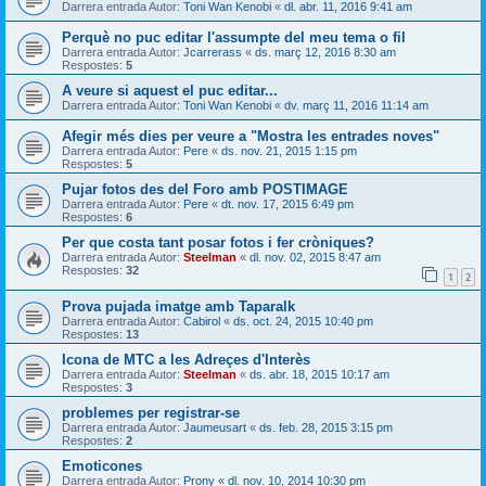
Darrera entrada Autor:
Toni Wan Kenobi
«
dl. abr. 11, 2016 9:41 am
Perquè no puc editar l'assumpte del meu tema o fil
Darrera entrada Autor:
Jcarrerass
«
ds. març 12, 2016 8:30 am
Respostes:
5
A veure si aquest el puc editar...
Darrera entrada Autor:
Toni Wan Kenobi
«
dv. març 11, 2016 11:14 am
Afegir més dies per veure a "Mostra les entrades noves"
Darrera entrada Autor:
Pere
«
ds. nov. 21, 2015 1:15 pm
Respostes:
5
Pujar fotos des del Foro amb POSTIMAGE
Darrera entrada Autor:
Pere
«
dt. nov. 17, 2015 6:49 pm
Respostes:
6
Per que costa tant posar fotos i fer cròniques?
Darrera entrada Autor:
Steelman
«
dl. nov. 02, 2015 8:47 am
Respostes:
32
1
2
Prova pujada imatge amb Taparalk
Darrera entrada Autor:
Cabirol
«
ds. oct. 24, 2015 10:40 pm
Respostes:
13
Icona de MTC a les Adreçes d'Interès
Darrera entrada Autor:
Steelman
«
ds. abr. 18, 2015 10:17 am
Respostes:
3
problemes per registrar-se
Darrera entrada Autor:
Jaumeusart
«
ds. feb. 28, 2015 3:15 pm
Respostes:
2
Emoticones
Darrera entrada Autor:
Prony
«
dl. nov. 10, 2014 10:30 pm