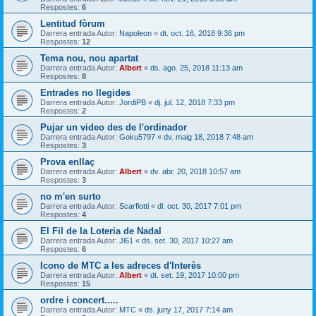
Respostes:
6
Lentitud fòrum
Darrera entrada Autor:
Napoleon
«
dt. oct. 16, 2018 9:36 pm
Respostes:
12
Tema nou, nou apartat
Darrera entrada Autor:
Albert
«
ds. ago. 25, 2018 11:13 am
Respostes:
8
Entrades no llegides
Darrera entrada Autor:
JordiPB
«
dj. jul. 12, 2018 7:33 pm
Respostes:
2
Pujar un video des de l'ordinador
Darrera entrada Autor:
Goku5797
«
dv. maig 18, 2018 7:48 am
Respostes:
3
Prova enllaç
Darrera entrada Autor:
Albert
«
dv. abr. 20, 2018 10:57 am
Respostes:
3
no m'en surto
Darrera entrada Autor:
Scarfiotti
«
dl. oct. 30, 2017 7:01 pm
Respostes:
4
El Fil de la Loteria de Nadal
Darrera entrada Autor:
Jl61
«
ds. set. 30, 2017 10:27 am
Respostes:
6
Icono de MTC a les adreces d'Interès
Darrera entrada Autor:
Albert
«
dt. set. 19, 2017 10:00 pm
Respostes:
15
ordre i concert.....
Darrera entrada Autor:
MTC
«
ds. juny 17, 2017 7:14 am