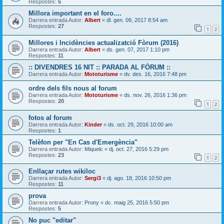
Respostes:
5
Millora important en el foro....
Darrera entrada Autor:
Albert
«
dl. gen. 09, 2017 8:54 am
Respostes:
27
1
2
Millores i Incidències actualizatció Fòrum (2016)
Darrera entrada Autor:
Albert
«
ds. gen. 07, 2017 1:10 pm
Respostes:
11
:: DIVENDRES 16 NIT :: PARADA AL FÒRUM ::
Darrera entrada Autor:
Mototurisme
«
dv. des. 16, 2016 7:48 pm
ordre dels fils nous al forum
Darrera entrada Autor:
Mototurisme
«
ds. nov. 26, 2016 1:36 pm
Respostes:
20
1
2
fotos al forum
Darrera entrada Autor:
Kinder
«
ds. oct. 29, 2016 10:00 am
Respostes:
1
Telèfon per "En Cas d'Emergència"
Darrera entrada Autor:
Miquelc
«
dj. oct. 27, 2016 5:29 pm
Respostes:
23
1
2
Enllaçar rutes wikiloc
Darrera entrada Autor:
Sergi3
«
dj. ago. 18, 2016 10:50 pm
Respostes:
11
prova
Darrera entrada Autor:
Prony
«
dc. maig 25, 2016 5:50 pm
Respostes:
5
No puc "editar"