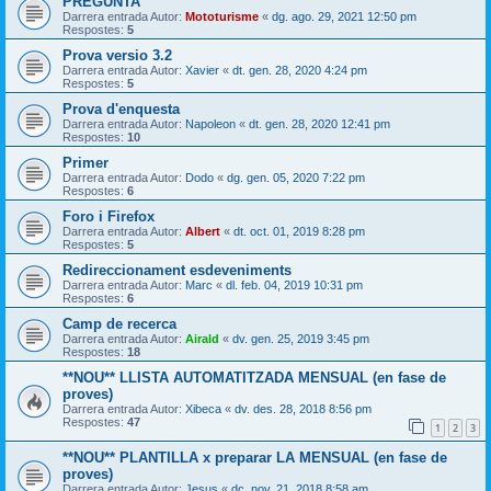
PREGUNTA
Darrera entrada Autor:
Mototurisme
«
dg. ago. 29, 2021 12:50 pm
Respostes:
5
Prova versio 3.2
Darrera entrada Autor:
Xavier
«
dt. gen. 28, 2020 4:24 pm
Respostes:
5
Prova d'enquesta
Darrera entrada Autor:
Napoleon
«
dt. gen. 28, 2020 12:41 pm
Respostes:
10
Primer
Darrera entrada Autor:
Dodo
«
dg. gen. 05, 2020 7:22 pm
Respostes:
6
Foro i Firefox
Darrera entrada Autor:
Albert
«
dt. oct. 01, 2019 8:28 pm
Respostes:
5
Redireccionament esdeveniments
Darrera entrada Autor:
Marc
«
dl. feb. 04, 2019 10:31 pm
Respostes:
6
Camp de recerca
Darrera entrada Autor:
Airald
«
dv. gen. 25, 2019 3:45 pm
Respostes:
18
**NOU** LLISTA AUTOMATITZADA MENSUAL (en fase de
proves)
Darrera entrada Autor:
Xibeca
«
dv. des. 28, 2018 8:56 pm
Respostes:
47
1
2
3
**NOU** PLANTILLA x preparar LA MENSUAL (en fase de
proves)
Darrera entrada Autor:
Jesus
«
dc. nov. 21, 2018 8:58 am