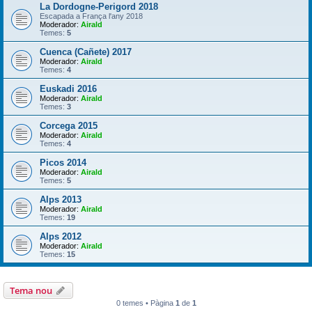
La Dordogne-Perigord 2018
Escapada a França l'any 2018
Moderador:
Airald
Temes:
5
Cuenca (Cañete) 2017
Moderador:
Airald
Temes:
4
Euskadi 2016
Moderador:
Airald
Temes:
3
Corcega 2015
Moderador:
Airald
Temes:
4
Picos 2014
Moderador:
Airald
Temes:
5
Alps 2013
Moderador:
Airald
Temes:
19
Alps 2012
Moderador:
Airald
Temes:
15
Tema nou
0 temes • Pàgina
1
de
1