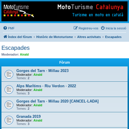
Mototurisme
Turisme en moto en català
PMF
Registreu-vos
Inicia la sessió
Índex del fòrum
Històric de Mototurisme
Altres activitats
Escapades
Escapades
Moderador:
Airald
Fòrum
Gorges del Tarn · Millau 2023
Moderador:
Airald
Temes:
2
Alps Marítims · Riu Verdon · 2022
Moderador:
Airald
Temes:
3
Gorges del Tarn · Millau 2020 [CANCEL·LADA]
Moderador:
Airald
Temes:
2
Granada 2019
Moderador:
Airald
Temes:
3