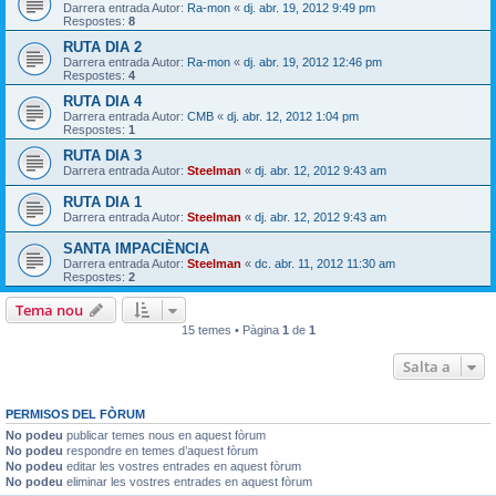
Darrera entrada Autor:
Ra-mon
«
dj. abr. 19, 2012 9:49 pm
Respostes:
8
RUTA DIA 2
Darrera entrada Autor:
Ra-mon
«
dj. abr. 19, 2012 12:46 pm
Respostes:
4
RUTA DIA 4
Darrera entrada Autor:
CMB
«
dj. abr. 12, 2012 1:04 pm
Respostes:
1
RUTA DIA 3
Darrera entrada Autor:
Steelman
«
dj. abr. 12, 2012 9:43 am
RUTA DIA 1
Darrera entrada Autor:
Steelman
«
dj. abr. 12, 2012 9:43 am
SANTA IMPACIÈNCIA
Darrera entrada Autor:
Steelman
«
dc. abr. 11, 2012 11:30 am
Respostes:
2
Tema nou
15 temes • Pàgina
1
de
1
Salta a
PERMISOS DEL FÒRUM
No podeu
publicar temes nous en aquest fòrum
No podeu
respondre en temes d’aquest fòrum
No podeu
editar les vostres entrades en aquest fòrum
No podeu
eliminar les vostres entrades en aquest fòrum