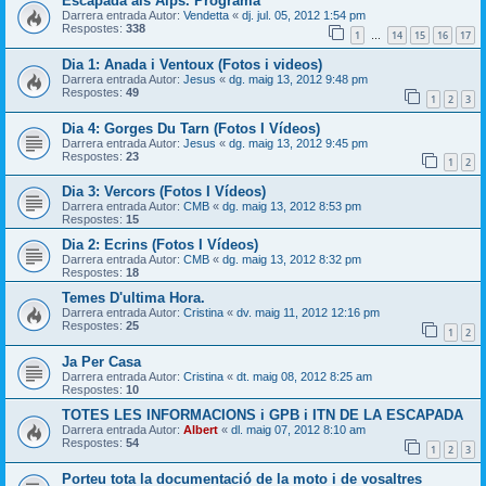
Escapada als Alps. Programa
Darrera entrada Autor:
Vendetta
«
dj. jul. 05, 2012 1:54 pm
Respostes:
338
1
14
15
16
17
…
Dia 1: Anada i Ventoux (Fotos i videos)
Darrera entrada Autor:
Jesus
«
dg. maig 13, 2012 9:48 pm
Respostes:
49
1
2
3
Dia 4: Gorges Du Tarn (Fotos I Vídeos)
Darrera entrada Autor:
Jesus
«
dg. maig 13, 2012 9:45 pm
Respostes:
23
1
2
Dia 3: Vercors (Fotos I Vídeos)
Darrera entrada Autor:
CMB
«
dg. maig 13, 2012 8:53 pm
Respostes:
15
Dia 2: Ecrins (Fotos I Vídeos)
Darrera entrada Autor:
CMB
«
dg. maig 13, 2012 8:32 pm
Respostes:
18
Temes D'ultima Hora.
Darrera entrada Autor:
Cristina
«
dv. maig 11, 2012 12:16 pm
Respostes:
25
1
2
Ja Per Casa
Darrera entrada Autor:
Cristina
«
dt. maig 08, 2012 8:25 am
Respostes:
10
TOTES LES INFORMACIONS i GPB i ITN DE LA ESCAPADA
Darrera entrada Autor:
Albert
«
dl. maig 07, 2012 8:10 am
Respostes:
54
1
2
3
Porteu tota la documentació de la moto i de vosaltres