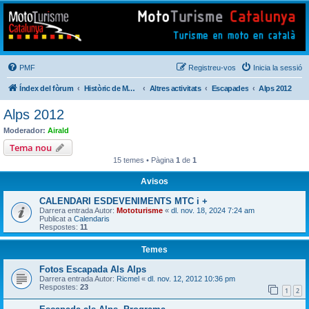
Mototurisme
Turisme en moto en català
PMF
Registreu-vos
Inicia la sessió
Índex del fòrum
Històric de Mototurisme
Altres activitats
Escapades
Alps 2012
Alps 2012
Moderador:
Airald
Tema nou
15 temes • Pàgina
1
de
1
Avisos
CALENDARI ESDEVENIMENTS MTC i +
Darrera entrada Autor:
Mototurisme
«
dl. nov. 18, 2024 7:24 am
Publicat a
Calendaris
Respostes:
11
Temes
Fotos Escapada Als Alps
Darrera entrada Autor:
Ricmel
«
dl. nov. 12, 2012 10:36 pm
Respostes:
23
1
2