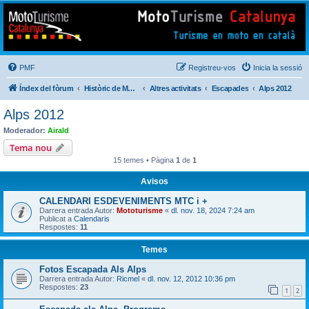
Mototurisme
Turisme en moto en català
PMF
Registreu-vos
Inicia la sessió
Índex del fòrum
Històric de Mototurisme
Altres activitats
Escapades
Alps 2012
Alps 2012
Moderador:
Airald
Tema nou
15 temes • Pàgina
1
de
1
Avisos
CALENDARI ESDEVENIMENTS MTC i +
Darrera entrada Autor:
Mototurisme
«
dl. nov. 18, 2024 7:24 am
Publicat a
Calendaris
Respostes:
11
Temes
Fotos Escapada Als Alps
Darrera entrada Autor:
Ricmel
«
dl. nov. 12, 2012 10:36 pm
Respostes:
23
1
2