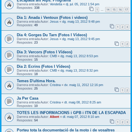
Escapada als Alps. Programa
Darrera entrada Autor:
Vendetta
«
dj. jul. 05, 2012 1:54 pm
Respostes:
338
1
14
15
16
17
…
Dia 1: Anada i Ventoux (Fotos i videos)
Darrera entrada Autor:
Jesus
«
dg. maig 13, 2012 9:48 pm
Respostes:
49
1
2
3
Dia 4: Gorges Du Tarn (Fotos I Vídeos)
Darrera entrada Autor:
Jesus
«
dg. maig 13, 2012 9:45 pm
Respostes:
23
1
2
Dia 3: Vercors (Fotos I Vídeos)
Darrera entrada Autor:
CMB
«
dg. maig 13, 2012 8:53 pm
Respostes:
15
Dia 2: Ecrins (Fotos I Vídeos)
Darrera entrada Autor:
CMB
«
dg. maig 13, 2012 8:32 pm
Respostes:
18
Temes D'ultima Hora.
Darrera entrada Autor:
Cristina
«
dv. maig 11, 2012 12:16 pm
Respostes:
25
1
2
Ja Per Casa
Darrera entrada Autor:
Cristina
«
dt. maig 08, 2012 8:25 am
Respostes:
10
TOTES LES INFORMACIONS i GPB i ITN DE LA ESCAPADA
Darrera entrada Autor:
Albert
«
dl. maig 07, 2012 8:10 am
Respostes:
54
1
2
3
Porteu tota la documentació de la moto i de vosaltres