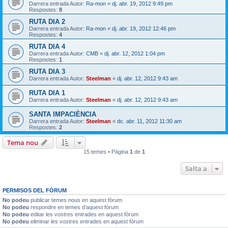
Darrera entrada Autor:
Ra-mon
«
dj. abr. 19, 2012 9:49 pm
Respostes:
8
RUTA DIA 2
Darrera entrada Autor:
Ra-mon
«
dj. abr. 19, 2012 12:46 pm
Respostes:
4
RUTA DIA 4
Darrera entrada Autor:
CMB
«
dj. abr. 12, 2012 1:04 pm
Respostes:
1
RUTA DIA 3
Darrera entrada Autor:
Steelman
«
dj. abr. 12, 2012 9:43 am
RUTA DIA 1
Darrera entrada Autor:
Steelman
«
dj. abr. 12, 2012 9:43 am
SANTA IMPACIÈNCIA
Darrera entrada Autor:
Steelman
«
dc. abr. 11, 2012 11:30 am
Respostes:
2
Tema nou
15 temes • Pàgina
1
de
1
Salta a
PERMISOS DEL FÒRUM
No podeu
publicar temes nous en aquest fòrum
No podeu
respondre en temes d’aquest fòrum
No podeu
editar les vostres entrades en aquest fòrum
No podeu
eliminar les vostres entrades en aquest fòrum