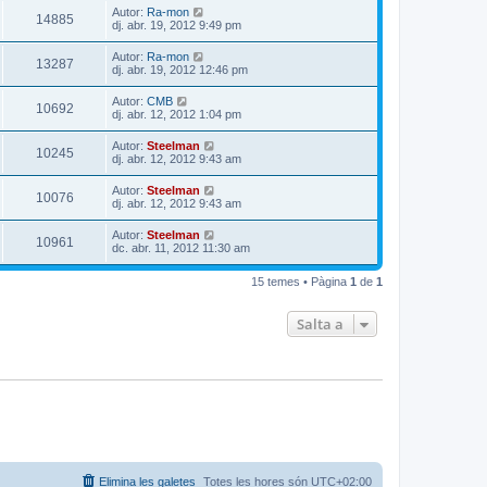
Autor:
Ra-mon
14885
dj. abr. 19, 2012 9:49 pm
Autor:
Ra-mon
13287
dj. abr. 19, 2012 12:46 pm
Autor:
CMB
10692
dj. abr. 12, 2012 1:04 pm
Autor:
Steelman
10245
dj. abr. 12, 2012 9:43 am
Autor:
Steelman
10076
dj. abr. 12, 2012 9:43 am
Autor:
Steelman
10961
dc. abr. 11, 2012 11:30 am
15 temes • Pàgina
1
de
1
Salta a
Elimina les galetes
Totes les hores són
UTC+02:00