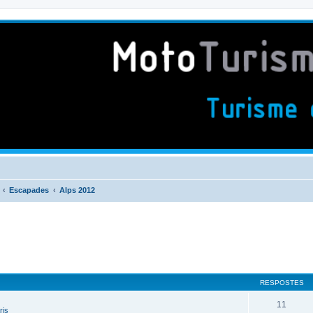
Escapades
Alps 2012
RESPOSTES
11
ris