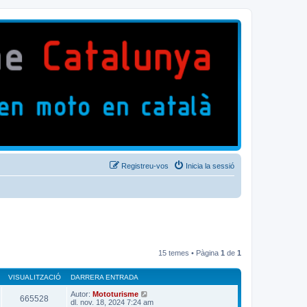
Registreu-vos
Inicia la sessió
15 temes • Pàgina
1
de
1
VISUALITZACIÓ
DARRERA ENTRADA
Autor:
Mototurisme
665528
dl. nov. 18, 2024 7:24 am