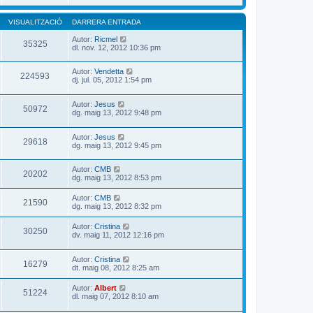
VISUALITZACIÓ
DARRERA ENTRADA
Autor:
Ricmel
35325
dl. nov. 12, 2012 10:36 pm
Autor:
Vendetta
224593
dj. jul. 05, 2012 1:54 pm
Autor:
Jesus
50972
dg. maig 13, 2012 9:48 pm
Autor:
Jesus
29618
dg. maig 13, 2012 9:45 pm
Autor:
CMB
20202
dg. maig 13, 2012 8:53 pm
Autor:
CMB
21590
dg. maig 13, 2012 8:32 pm
Autor:
Cristina
30250
dv. maig 11, 2012 12:16 pm
Autor:
Cristina
16279
dt. maig 08, 2012 8:25 am
Autor:
Albert
51224
dl. maig 07, 2012 8:10 am