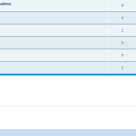
altres
8
4
1
0
0
2