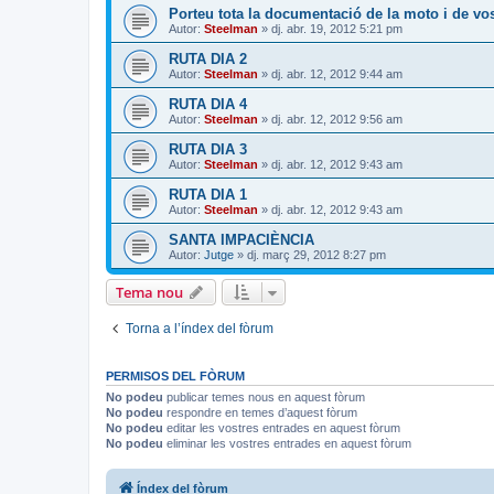
Porteu tota la documentació de la moto i de vos
Autor:
Steelman
» dj. abr. 19, 2012 5:21 pm
RUTA DIA 2
Autor:
Steelman
» dj. abr. 12, 2012 9:44 am
RUTA DIA 4
Autor:
Steelman
» dj. abr. 12, 2012 9:56 am
RUTA DIA 3
Autor:
Steelman
» dj. abr. 12, 2012 9:43 am
RUTA DIA 1
Autor:
Steelman
» dj. abr. 12, 2012 9:43 am
SANTA IMPACIÈNCIA
Autor:
Jutge
» dj. març 29, 2012 8:27 pm
Tema nou
Torna a l’índex del fòrum
PERMISOS DEL FÒRUM
No podeu
publicar temes nous en aquest fòrum
No podeu
respondre en temes d’aquest fòrum
No podeu
editar les vostres entrades en aquest fòrum
No podeu
eliminar les vostres entrades en aquest fòrum
Índex del fòrum