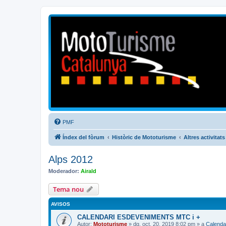
Mototurisme
Turisme en moto en català
PMF
Índex del fòrum
Històric de Mototurisme
Altres activitats
Alps 2012
Moderador:
Airald
Tema nou
AVISOS
CALENDARI ESDEVENIMENTS MTC i +
Autor:
Mototurisme
» dg. oct. 20, 2019 8:02 pm » a
Calenda