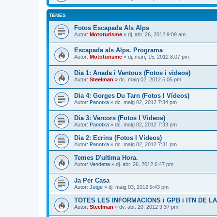
TEMES
Fotos Escapada Als Alps
Autor:
Mototurisme
» dj. abr. 26, 2012 9:09 am
Escapada als Alps. Programa
Autor:
Mototurisme
» dj. març 15, 2012 8:07 pm
Dia 1: Anada i Ventoux (Fotos i videos)
Autor:
Steelman
» dc. maig 02, 2012 5:05 pm
Dia 4: Gorges Du Tarn (Fotos I Vídeos)
Autor:
Panotxa
» dc. maig 02, 2012 7:34 pm
Dia 3: Vercors (Fotos I Vídeos)
Autor:
Panotxa
» dc. maig 02, 2012 7:33 pm
Dia 2: Ecrins (Fotos I Vídeos)
Autor:
Panotxa
» dc. maig 02, 2012 7:31 pm
Temes D'ultima Hora.
Autor:
Vendetta
» dj. abr. 26, 2012 6:47 pm
Ja Per Casa
Autor:
Jutge
» dj. maig 03, 2012 9:43 pm
TOTES LES INFORMACIONS i GPB i ITN DE L
Autor:
Steelman
» dv. abr. 20, 2012 9:37 pm