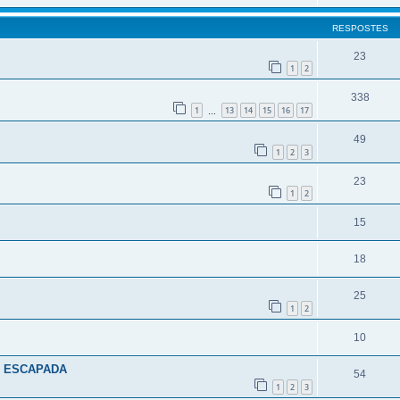
RESPOSTES
23
1
2
338
1
13
14
15
16
17
…
49
1
2
3
23
1
2
15
18
25
1
2
10
A ESCAPADA
54
1
2
3