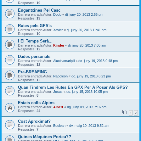
Respostes:
19
Engantxines Pel Casc
Darrera entrada Autor:
Dodo
«
dj. juny 20, 2013 2:56 pm
Respostes:
19
Rutes pels GPS's
Darrera entrada Autor:
Xavier
«
dj. juny 20, 2013 11:41 am
Respostes:
10
I El Temps Serà...
Darrera entrada Autor:
Kinder
«
dj. juny 20, 2013 7:05 am
Respostes:
12
Dades personals
Darrera entrada Autor:
Alucinamaripili
«
dc. juny 19, 2013 9:48 pm
Respostes:
12
Pre-BREAFING
Darrera entrada Autor:
Napoleon
«
dc. juny 19, 2013 6:23 pm
Respostes:
11
Quan Tindrem Les Rutes En GPX Per A Posar Als GPS?
Darrera entrada Autor:
Jesus
«
ds. juny 15, 2013 10:05 pm
Respostes:
8
Estats colls Alpins
Darrera entrada Autor:
Albert
«
dg. juny 09, 2013 7:16 am
Respostes:
24
1
2
Cost Aproximat?
Darrera entrada Autor:
Boolean
«
dv. maig 10, 2013 9:52 am
Respostes:
7
Quines Màquines Porteu??
Darrera entrada Autor:
MEF
«
ds. abr. 20, 2013 9:27 pm