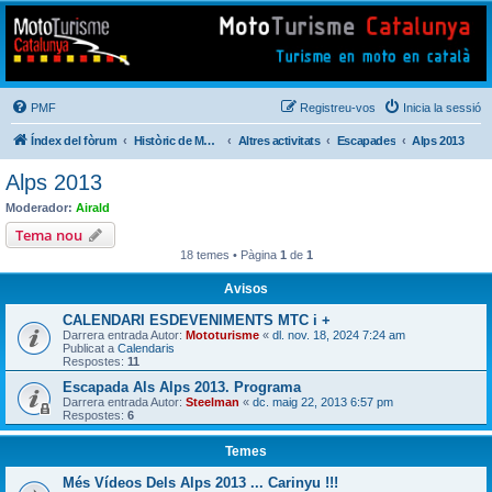
Mototurisme
Turisme en moto en català
PMF
Registreu-vos
Inicia la sessió
Índex del fòrum
Històric de Mototurisme
Altres activitats
Escapades
Alps 2013
Alps 2013
Moderador:
Airald
Tema nou
18 temes • Pàgina
1
de
1
Avisos
CALENDARI ESDEVENIMENTS MTC i +
Darrera entrada Autor:
Mototurisme
«
dl. nov. 18, 2024 7:24 am
Publicat a
Calendaris
Respostes:
11
Escapada Als Alps 2013. Programa
Darrera entrada Autor:
Steelman
«
dc. maig 22, 2013 6:57 pm
Respostes:
6
Temes
Més Vídeos Dels Alps 2013 ... Carinyu !!!