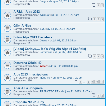
Darrera entrada Autor:
Jutge
«
ds. gen. 18, 2014 8:24 pm
Respostes:
37
1
2
A.F.M. - Alps 2013
Darrera entrada Autor:
AluciNat
«
dj. jul. 11, 2013 9:07 am
Respostes:
56
1
2
3
Gllm A Nice
Darrera entrada Autor:
Eva
«
dv. jul. 05, 2013 3:12 am
Respostes:
6
Fotos Alps 2013 Fredelucs
Darrera entrada Autor:
Jesus
«
dt. jul. 02, 2013 9:18 pm
Respostes:
18
[Video] Carinyu,... Me'n Vaig Als Alps (4 Capítols)
Darrera entrada Autor:
Jordi Pons
«
dt. jul. 02, 2013 8:51 pm
Respostes:
57
1
2
3
D'estrena Oficial :D
Darrera entrada Autor:
Albert
«
dt. jul. 02, 2013 8:41 pm
Respostes:
4
Alps 2013. Inscripcions
Darrera entrada Autor:
Núria Vs
«
dg. juny 30, 2013 7:20 pm
Respostes:
216
1
8
9
10
11
…
Anar A La Jonquera
Darrera entrada Autor:
FRANCESC RT
«
dv. juny 21, 2013 12:47 am
Respostes:
21
1
2
Proposta Nit 22 Juny
Darrera entrada Autor:
CMB
«
dj. juny 20, 2013 4:53 pm