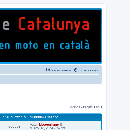
Registreu-vos
Inicia la sessió
5 temes • Pàgina
1
de
1
VISUALITZACIÓ
DARRERA ENTRADA
Autor:
Mototurisme
665603
dl. nov. 18, 2024 7:24 am