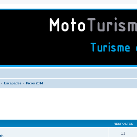
Escapades
Picos 2014
RESPOSTES
11
ris