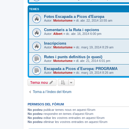
TEMES
Fotos Escapada a Picos d'Europa
Autor:
Mototurisme
» dt. abr. 22, 2014 10:55 am
Comentaris a la Ruta i opcions
Autor:
Albert
» dc. abr. 16, 2014 6:00 pm
Inscripcions
Autor:
Mototurisme
» dc. març 19, 2014 8:29 am
Rutes i punts definitius (o quasi)
Autor:
Mototurisme
» dl. abr. 21, 2014 6:01 pm
Escapada a Picos d´Europa: PROGRAMA
Autor:
Mototurisme
» dc. març 19, 2014 8:26 am
Tema nou
Torna a l’índex del fòrum
PERMISOS DEL FÒRUM
No podeu
publicar temes nous en aquest fòrum
No podeu
respondre en temes d’aquest fòrum
No podeu
editar les vostres entrades en aquest fòrum
No podeu
eliminar les vostres entrades en aquest fòrum