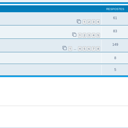
RESPOSTES
61
1
2
3
4
83
1
2
3
4
5
149
1
4
5
6
7
8
…
8
5