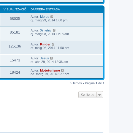
VISUALITZACIÓ
DARRERA ENTRADA
Autor:
Merce
68035
dj. maig 29, 2014 1:00 pm
Autor:
Ximetric
85181
dj. maig 08, 2014 11:18 am
Autor:
Kinder
125136
dt. maig 06, 2014 11:50 pm
Autor:
Jesus
15473
dt. abr. 29, 2014 12:36 am
Autor:
Mototurisme
18424
dc. març 19, 2014 8:27 am
5 temes • Pàgina
1
de
1
Salta a