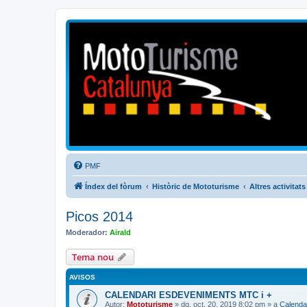
Mototurisme
Turisme en moto en català
PMF
Índex del fòrum
Històric de Mototurisme
Altres activitats
Picos 2014
Moderador:
Airald
Tema nou
AVISOS
CALENDARI ESDEVENIMENTS MTC i +
Autor:
Mototurisme
» dg. oct. 20, 2019 8:02 pm » a
Calenda