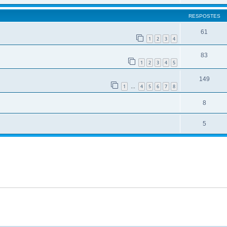
RESPOSTES
61
1
2
3
4
83
1
2
3
4
5
149
1
4
5
6
7
8
…
8
5