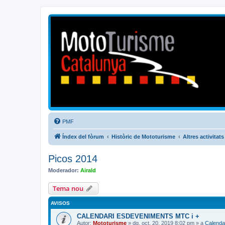
Mototurisme
Turisme en moto en català
PMF
Índex del fòrum
Històric de Mototurisme
Altres activitats
Picos 2014
Moderador:
Airald
Tema nou
AVISOS
CALENDARI ESDEVENIMENTS MTC i +
Autor:
Mototurisme
» dg. oct. 20, 2019 8:02 pm » a
Calenda