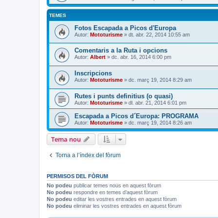
TEMES
Fotos Escapada a Picos d'Europa
Autor:
Mototurisme
» dt. abr. 22, 2014 10:55 am
Comentaris a la Ruta i opcions
Autor:
Albert
» dc. abr. 16, 2014 6:00 pm
Inscripcions
Autor:
Mototurisme
» dc. març 19, 2014 8:29 am
Rutes i punts definitius (o quasi)
Autor:
Mototurisme
» dl. abr. 21, 2014 6:01 pm
Escapada a Picos d´Europa: PROGRAMA
Autor:
Mototurisme
» dc. març 19, 2014 8:26 am
Tema nou
Torna a l’índex del fòrum
PERMISOS DEL FÒRUM
No podeu
publicar temes nous en aquest fòrum
No podeu
respondre en temes d’aquest fòrum
No podeu
editar les vostres entrades en aquest fòrum
No podeu
eliminar les vostres entrades en aquest fòrum