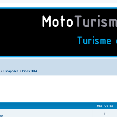
Escapades
Picos 2014
RESPOSTES
11
ris