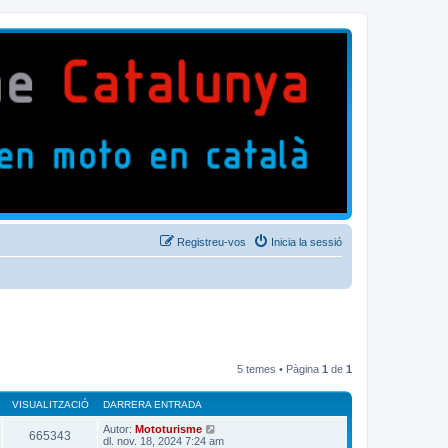
Registreu-vos
Inicia la sessió
5 temes • Pàgina
1
de
1
VISUALITZACIÓ
DARRERA ENTRADA
Autor:
Mototurisme
665343
dl. nov. 18, 2024 7:24 am