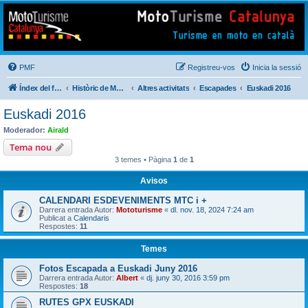
Mototurisme
Turisme en moto en català
PMF
Registreu-vos
Inicia la sessió
Índex del fòrum
Històric de Mototurisme
Altres activitats
Escapades
Euskadi 2016
Euskadi 2016
Moderador:
Airald
Tema nou
3 temes • Pàgina
1
de
1
Avisos
CALENDARI ESDEVENIMENTS MTC i +
Darrera entrada Autor:
Mototurisme
«
dl. nov. 18, 2024 7:24 am
Publicat a
Calendaris
Respostes:
11
Temes
Fotos Escapada a Euskadi Juny 2016
Darrera entrada Autor:
Albert
«
dj. juny 30, 2016 3:59 pm
Respostes:
18
RUTES GPX EUSKADI