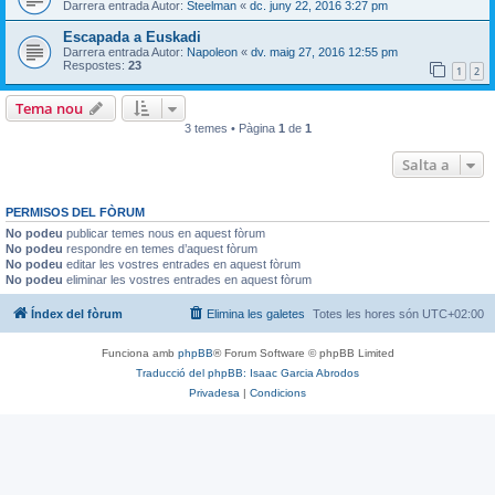
Darrera entrada Autor:
Steelman
«
dc. juny 22, 2016 3:27 pm
Escapada a Euskadi
Darrera entrada Autor:
Napoleon
«
dv. maig 27, 2016 12:55 pm
Respostes:
23
1
2
Tema nou
3 temes • Pàgina
1
de
1
Salta a
PERMISOS DEL FÒRUM
No podeu
publicar temes nous en aquest fòrum
No podeu
respondre en temes d’aquest fòrum
No podeu
editar les vostres entrades en aquest fòrum
No podeu
eliminar les vostres entrades en aquest fòrum
Índex del fòrum
Elimina les galetes
Totes les hores són
UTC+02:00
Funciona amb
phpBB
® Forum Software © phpBB Limited
Traducció del phpBB: Isaac Garcia Abrodos
Privadesa
|
Condicions