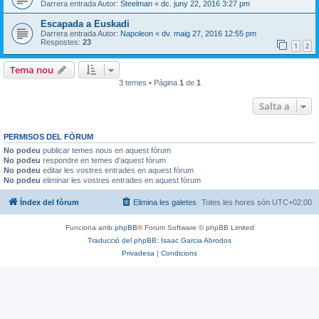
Darrera entrada Autor:
Steelman
«
dc. juny 22, 2016 3:27 pm
Escapada a Euskadi
Darrera entrada Autor:
Napoleon
«
dv. maig 27, 2016 12:55 pm
Respostes:
23
1
2
Tema nou
3 temes • Pàgina
1
de
1
Salta a
PERMISOS DEL FÒRUM
No podeu
publicar temes nous en aquest fòrum
No podeu
respondre en temes d’aquest fòrum
No podeu
editar les vostres entrades en aquest fòrum
No podeu
eliminar les vostres entrades en aquest fòrum
Índex del fòrum
Elimina les galetes
Totes les hores són
UTC+02:00
Funciona amb
phpBB
® Forum Software © phpBB Limited
Traducció del phpBB: Isaac Garcia Abrodos
Privadesa
|
Condicions