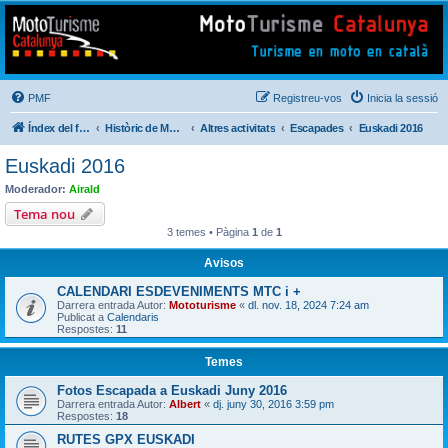
Mototurisme
Turisme en moto en català
PMF
Registreu-vos
Inicia la sessió
Índex del fòrum
Històric de Mototurisme
Altres activitats
Escapades
Euskadi 2016
Euskadi 2016
Moderador:
Airald
Tema nou
3 temes • Pàgina
1
de
1
Avisos
CALENDARI ESDEVENIMENTS MTC i +
Darrera entrada Autor:
Mototurisme
«
dl. nov. 18, 2024 7:24 am
Publicat a
Calendaris
Respostes:
11
Temes
Fotos Escapada a Euskadi Juny 2016
Darrera entrada Autor:
Albert
«
dj. juny 30, 2016 3:59 pm
Respostes:
18
RUTES GPX EUSKADI