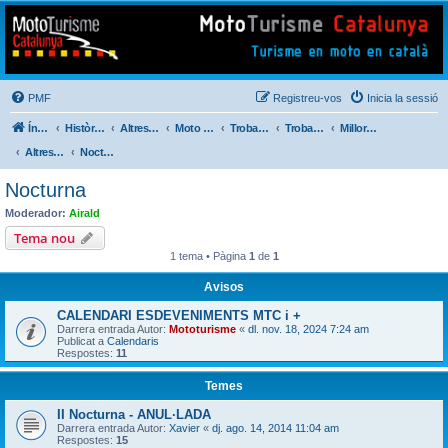
Mototurisme
Turisme en moto en català
PMF
Registreu-vos
Inicia la sessió
Índex del fòrum
Històric de Mototurisme
Altres activitats
Moto Perdido Extrem
Trobada Familiar
Trobades Viatgers Catalans
Millores i Incidències del Nou Fòrum (2014)
Altres . . .
Nocturna
Nocturna
Moderador:
Airald
Tema nou
1 tema • Pàgina
1
de
1
Avisos
CALENDARI ESDEVENIMENTS MTC i +
Darrera entrada Autor:
Mototurisme
«
dl. nov. 18, 2024 7:24 am
Publicat a
Calendaris
Respostes:
11
Temes
II Nocturna - ANUL·LADA
Darrera entrada Autor:
Xavier
«
dj. ago. 14, 2014 11:04 am
Respostes:
15