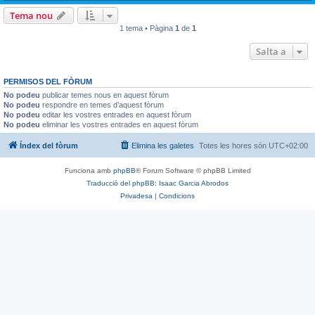
Tema nou
1 tema • Pàgina
1
de
1
Salta a
PERMISOS DEL FÒRUM
No podeu
publicar temes nous en aquest fòrum
No podeu
respondre en temes d’aquest fòrum
No podeu
editar les vostres entrades en aquest fòrum
No podeu
eliminar les vostres entrades en aquest fòrum
Índex del fòrum
Elimina les galetes
Totes les hores són
UTC+02:00
Funciona amb
phpBB
® Forum Software © phpBB Limited
Traducció del phpBB: Isaac Garcia Abrodos
Privadesa
|
Condicions