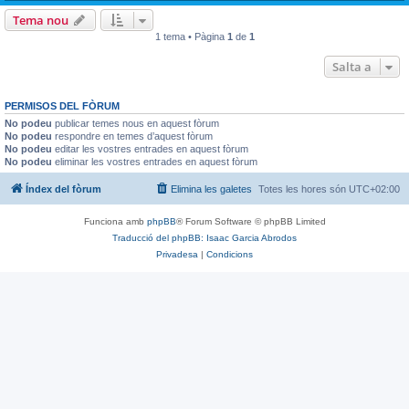
Tema nou
1 tema • Pàgina
1
de
1
Salta a
PERMISOS DEL FÒRUM
No podeu
publicar temes nous en aquest fòrum
No podeu
respondre en temes d’aquest fòrum
No podeu
editar les vostres entrades en aquest fòrum
No podeu
eliminar les vostres entrades en aquest fòrum
Índex del fòrum
Elimina les galetes
Totes les hores són
UTC+02:00
Funciona amb
phpBB
® Forum Software © phpBB Limited
Traducció del phpBB: Isaac Garcia Abrodos
Privadesa
|
Condicions