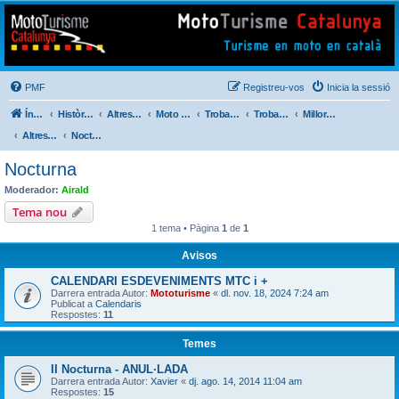
Mototurisme
Turisme en moto en català
PMF
Registreu-vos
Inicia la sessió
Índex del fòrum
Històric de Mototurisme
Altres activitats
Moto Perdido Extrem
Trobada Familiar
Trobades Viatgers Catalans
Millores i Incidències del Nou Fòrum (2014)
Altres . . .
Nocturna
Nocturna
Moderador:
Airald
Tema nou
1 tema • Pàgina
1
de
1
Avisos
CALENDARI ESDEVENIMENTS MTC i +
Darrera entrada Autor:
Mototurisme
«
dl. nov. 18, 2024 7:24 am
Publicat a
Calendaris
Respostes:
11
Temes
II Nocturna - ANUL·LADA
Darrera entrada Autor:
Xavier
«
dj. ago. 14, 2014 11:04 am
Respostes:
15