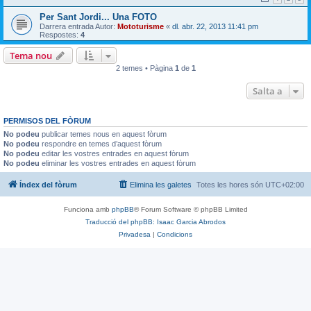
Per Sant Jordi... Una FOTO
Darrera entrada Autor:
Mototurisme
«
dl. abr. 22, 2013 11:41 pm
Respostes:
4
Tema nou
2 temes • Pàgina
1
de
1
Salta a
PERMISOS DEL FÒRUM
No podeu
publicar temes nous en aquest fòrum
No podeu
respondre en temes d’aquest fòrum
No podeu
editar les vostres entrades en aquest fòrum
No podeu
eliminar les vostres entrades en aquest fòrum
Índex del fòrum
Elimina les galetes
Totes les hores són
UTC+02:00
Funciona amb
phpBB
® Forum Software © phpBB Limited
Traducció del phpBB: Isaac Garcia Abrodos
Privadesa
|
Condicions