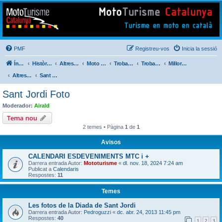
Mototurisme
Turisme en moto en català
PMF
Registreu-vos
Inicia la sessió
Índex del fòrum
Històric de Mototurisme
Altres activitats
Moto Perdido Extrem
Trobada Familiar
Trobades Viatgers Catalans
Millores i Incidències del Nou Fòrum (2014)
Altres . . .
Sant Jordi Foto
Sant Jordi Foto
Moderador:
Airald
Tema nou
2 temes • Pàgina
1
de
1
Avisos
CALENDARI ESDEVENIMENTS MTC i +
Darrera entrada Autor:
Mototurisme
«
dl. nov. 18, 2024 7:24 am
Publicat a
Calendaris
Respostes:
11
Temes
Les fotos de la Diada de Sant Jordi
Darrera entrada Autor:
Pedroguzzi
«
dc. abr. 24, 2013 11:45 pm
Respostes:
40
1
2
3