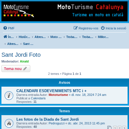
Mototurisme
Turisme en moto en català
PMF
Registreu-vos
Inicia la sessió
Índex del fòrum
Històric de Mototurisme
Altres activitats
Moto Perdido Extrem
Trobada Familiar
Trobades Viatgers Catalans
Millores i Incidències del Nou Fòrum (2014)
Altres . . .
Sant Jordi Foto
Sant Jordi Foto
Moderador:
Airald
Tema nou
2 temes • Pàgina
1
de
1
Avisos
CALENDARI ESDEVENIMENTS MTC i +
Darrera entrada Autor:
Mototurisme
«
dl. nov. 18, 2024 7:24 am
Publicat a
Calendaris
Respostes:
11
Temes
Les fotos de la Diada de Sant Jordi
Darrera entrada Autor:
Pedroguzzi
«
dc. abr. 24, 2013 11:45 pm
Respostes:
40
1
2
3