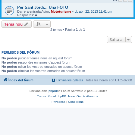
Per Sant Jordi... Una FOTO
Darrera entrada Autor:
Mototurisme
«
dl. abr. 22, 2013 11:41 pm
Respostes:
4
Tema nou
2 temes • Pàgina
1
de
1
Salta a
PERMISOS DEL FÒRUM
No podeu
publicar temes nous en aquest fòrum
No podeu
respondre en temes d’aquest fòrum
No podeu
editar les vostres entrades en aquest fòrum
No podeu
eliminar les vostres entrades en aquest fòrum
Índex del fòrum
Elimina les galetes
Totes les hores són
UTC+02:00
Funciona amb
phpBB
® Forum Software © phpBB Limited
Traducció del phpBB: Isaac Garcia Abrodos
Privadesa
|
Condicions