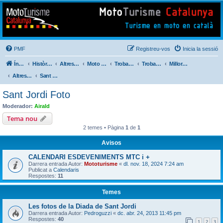
Mototurisme
Turisme en moto en català
PMF
Registreu-vos
Inicia la sessió
Índex del fòrum
Històric de Mototurisme
Altres activitats
Moto Perdido Extrem
Trobada Familiar
Trobades Viatgers Catalans
Millores i Incidències del Nou Fòrum (2014)
Altres . . .
Sant Jordi Foto
Sant Jordi Foto
Moderador:
Airald
Tema nou
2 temes • Pàgina
1
de
1
Avisos
CALENDARI ESDEVENIMENTS MTC i +
Darrera entrada Autor:
Mototurisme
«
dl. nov. 18, 2024 7:24 am
Publicat a
Calendaris
Respostes:
11
Temes
Les fotos de la Diada de Sant Jordi
Darrera entrada Autor:
Pedroguzzi
«
dc. abr. 24, 2013 11:45 pm
Respostes:
40
1
2
3