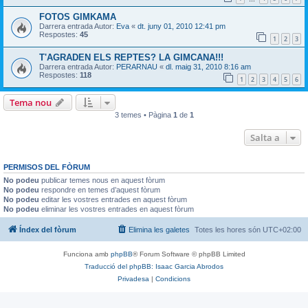
FOTOS GIMKAMA
Darrera entrada Autor:
Eva
«
dt. juny 01, 2010 12:41 pm
Respostes:
45
1
2
3
T'AGRADEN ELS REPTES? LA GIMCANA!!!
Darrera entrada Autor:
PERARNAU
«
dl. maig 31, 2010 8:16 am
Respostes:
118
1
2
3
4
5
6
Tema nou
3 temes • Pàgina
1
de
1
Salta a
PERMISOS DEL FÒRUM
No podeu
publicar temes nous en aquest fòrum
No podeu
respondre en temes d’aquest fòrum
No podeu
editar les vostres entrades en aquest fòrum
No podeu
eliminar les vostres entrades en aquest fòrum
Índex del fòrum
Elimina les galetes
Totes les hores són
UTC+02:00
Funciona amb
phpBB
® Forum Software © phpBB Limited
Traducció del phpBB: Isaac Garcia Abrodos
Privadesa
|
Condicions