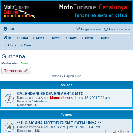
Mototurisme
Turisme en moto en català
PMF
Registreu-vos
Inicia la sessió
Índex del fòrum
Històric de Mototurisme
Altres activitats
Moto Perdido Extrem
Trobada Familiar
Trobades Viatgers Catalans
Millores i Incidències del Nou Fòrum (2014)
Altres . . .
Gimcana
Gimcana
Moderador:
Airald
Tema nou
3 temes • Pàgina
1
de
1
Avisos
CALENDARI ESDEVENIMENTS MTC i +
Darrera entrada Autor:
Mototurisme
«
dl. nov. 18, 2024 7:24 am
Publicat a
Calendaris
Respostes:
11
Temes
** II GIMCANA MOTOTURISME CATALUNYA **
Darrera entrada Autor:
Jesus
«
dt. juny 14, 2011 11:47 pm
Respostes:
136
1
4
5
6
7
…