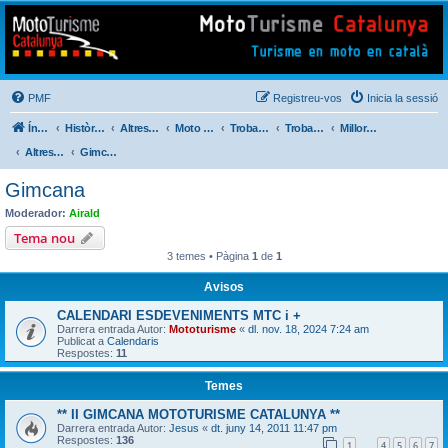
Mototurisme
Turisme en moto en català
PMF
Registreu-vos
Inicia la sessió
Índex del fòrum
Històric de Mototurisme
Altres activitats
Moto Perdido Extrem
Trobada Familiar
Trobades Viatgers Catalans
Millores i Incidències del Nou Fòrum (2014)
Altres . . .
Gimcana
Gimcana
Moderador:
Airald
Tema nou
3 temes • Pàgina
1
de
1
Avisos
CALENDARI ESDEVENIMENTS MTC i +
Darrera entrada Autor:
Mototurisme
«
dl. nov. 18, 2024 7:24 am
Publicat a
Calendaris
Respostes:
11
Temes
** II GIMCANA MOTOTURISME CATALUNYA **
Darrera entrada Autor:
Jesus
«
dt. juny 14, 2011 11:47 pm
Respostes:
136
1
4
5
6
7
…