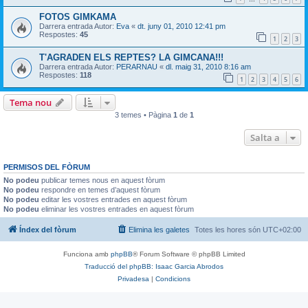
FOTOS GIMKAMA
Darrera entrada Autor:
Eva
«
dt. juny 01, 2010 12:41 pm
Respostes:
45
1
2
3
T'AGRADEN ELS REPTES? LA GIMCANA!!!
Darrera entrada Autor:
PERARNAU
«
dl. maig 31, 2010 8:16 am
Respostes:
118
1
2
3
4
5
6
Tema nou
3 temes • Pàgina
1
de
1
Salta a
PERMISOS DEL FÒRUM
No podeu
publicar temes nous en aquest fòrum
No podeu
respondre en temes d’aquest fòrum
No podeu
editar les vostres entrades en aquest fòrum
No podeu
eliminar les vostres entrades en aquest fòrum
Índex del fòrum
Elimina les galetes
Totes les hores són
UTC+02:00
Funciona amb
phpBB
® Forum Software © phpBB Limited
Traducció del phpBB: Isaac Garcia Abrodos
Privadesa
|
Condicions