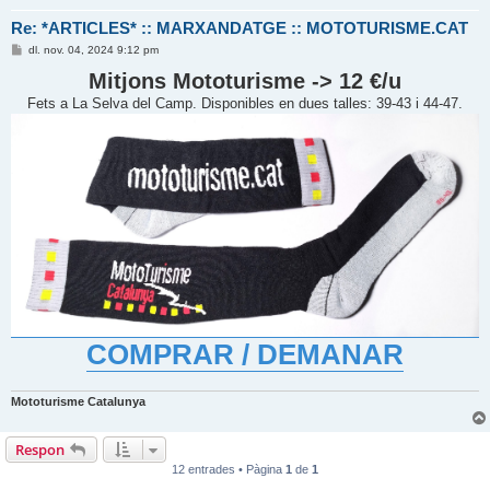
Re: *ARTICLES* :: MARXANDATGE :: MOTOTURISME.CAT
E
dl. nov. 04, 2024 9:12 pm
n
t
Mitjons Mototurisme -> 12 €/u
r
a
Fets a La Selva del Camp. Disponibles en dues talles: 39-43 i 44-47.
d
a
COMPRAR / DEMANAR
Mototurisme Catalunya
Respon
12 entrades • Pàgina
1
de
1