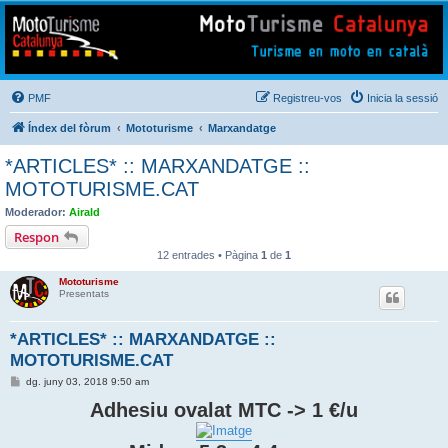
Mototurisme
Turisme en moto en català
PMF
Registreu-vos
Inicia la sessió
Índex del fòrum
Mototurisme
Marxandatge
*ARTICLES* :: MARXANDATGE ::
MOTOTURISME.CAT
Moderador:
Airald
Respon
12 entrades • Pàgina
1
de
1
Mototurisme
Presentats
*ARTICLES* :: MARXANDATGE ::
MOTOTURISME.CAT
E
dg. juny 03, 2018 9:50 am
n
t
Adhesiu ovalat MTC -> 1 €/u
r
a
d