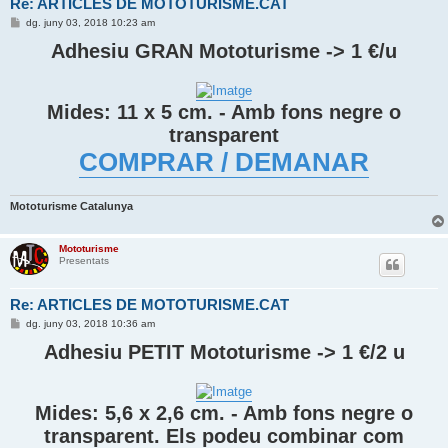
Re: ARTICLES DE MOTOTURISME.CAT
E
dg. juny 03, 2018 10:23 am
n
t
Adhesiu GRAN Mototurisme -> 1 €/u
r
a
d
a
Mides: 11 x 5 cm. - Amb fons negre o
transparent
COMPRAR / DEMANAR
Mototurisme Catalunya
Mototurisme
Presentats
Re: ARTICLES DE MOTOTURISME.CAT
E
dg. juny 03, 2018 10:36 am
n
t
Adhesiu PETIT Mototurisme -> 1 €/2 u
r
a
d
a
Mides: 5,6 x 2,6 cm. - Amb fons negre o
transparent. Els podeu combinar com