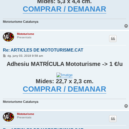
Mides: 5,3 x 4,4 cm.
a
COMPRAR / DEMANAR
Mototurisme Catalunya
Mototurisme
Presentats
Re: ARTICLES DE MOTOTURISME.CAT
E
dg. juny 03, 2018 9:58 am
n
t
Adhesiu MATRÍCULA Mototurisme -> 1 €/u
r
a
d
a
Mides: 22,7 x 2,3 cm.
COMPRAR / DEMANAR
Mototurisme Catalunya
Mototurisme
Presentats