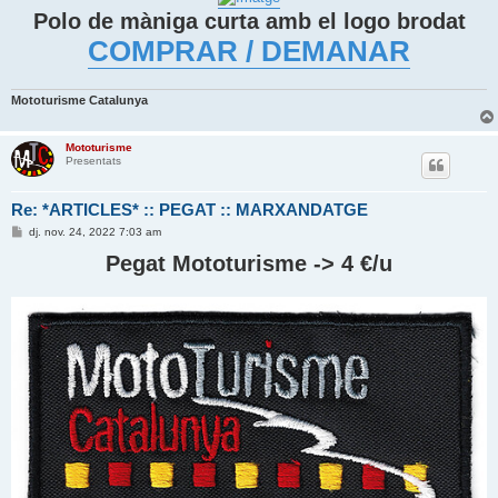
d
Polo de màniga curta amb el logo brodat
a
COMPRAR / DEMANAR
Mototurisme Catalunya
Mototurisme
Presentats
Re: *ARTICLES* :: PEGAT :: MARXANDATGE
E
dj. nov. 24, 2022 7:03 am
n
t
Pegat Mototurisme -> 4 €/u
r
a
d
a