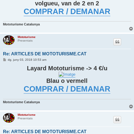
volgueu, van de 2 en 2
COMPRAR / DEMANAR
Mototurisme Catalunya
Mototurisme
Presentats
Re: ARTICLES DE MOTOTURISME.CAT
E
dg. juny 03, 2018 10:53 am
n
t
Layard Mototurisme -> 4 €/u
r
a
d
Blau o vermell
a
COMPRAR / DEMANAR
Mototurisme Catalunya
Mototurisme
Presentats
Re: ARTICLES DE MOTOTURISME.CAT