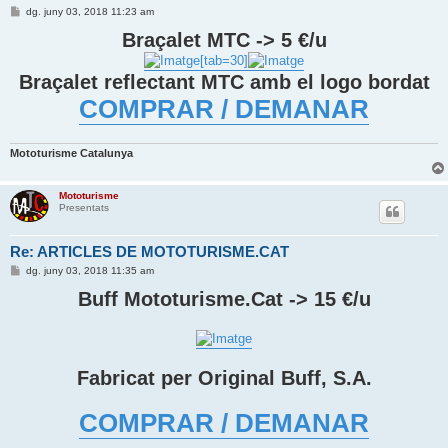
E
dg. juny 03, 2018 11:23 am
n
t
Braçalet MTC -> 5 €/u
r
a
[tab=30]
d
Braçalet reflectant MTC amb el logo bordat
a
COMPRAR / DEMANAR
Mototurisme Catalunya
Mototurisme
Presentats
Re: ARTICLES DE MOTOTURISME.CAT
E
dg. juny 03, 2018 11:35 am
n
t
Buff Mototurisme.Cat -> 15 €/u
r
a
d
a
Fabricat per Original Buff, S.A.
COMPRAR / DEMANAR