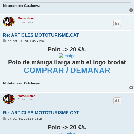
Mototurisme Catalunya
Mototurisme
Presentats
Re: ARTICLES MOTOTURISME.CAT
E
dc. set. 01, 2021 8:37 pm
n
t
Polo -> 20 €/u
r
a
d
Polo de màniga llarga amb el logo brodat
a
COMPRAR / DEMANAR
Mototurisme Catalunya
Mototurisme
Presentats
Re: ARTICLES MOTOTURISME.CAT
E
dv. oct. 29, 2021 9:03 am
n
t
Polo -> 20 €/u
r
a