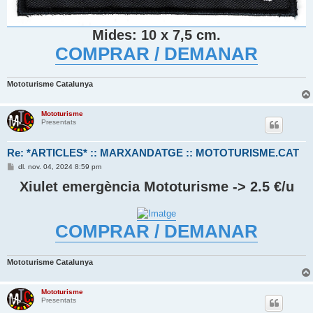
Mides: 10 x 7,5 cm.
COMPRAR / DEMANAR
Mototurisme Catalunya
Mototurisme
Presentats
Re: *ARTICLES* :: MARXANDATGE :: MOTOTURISME.CAT
E
dl. nov. 04, 2024 8:59 pm
n
t
Xiulet emergència Mototurisme -> 2.5 €/u
r
a
d
a
COMPRAR / DEMANAR
Mototurisme Catalunya
Mototurisme
Presentats