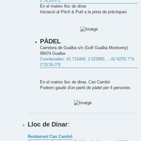
2°31'26.0"E
En el mateix lloc de dinar
Iniciació al Pitch & Putt a la pista de pràctiques
PÀDEL
Carretera de Gualba s/n (Golf Gualba Montseny)
08474 Gualba
Coordenades: 41.715469, 2.523895.....41°42'55.7"N
2°31'26.0"E
En el mateix lloc de dinar, Can Cambó
Podrem gaudir d'un partit de pàdel per 4 persones
Lloc de Dinar
:
Restaurant Can Cambó