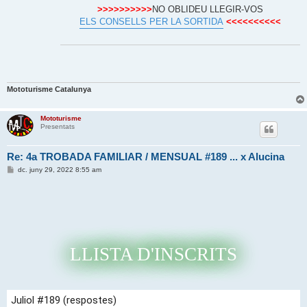
>>>>>>>>>>
NO OBLIDEU LLEGIR-VOS
ELS CONSELLS PER LA SORTIDA
<<<<<<<<<<
Mototurisme Catalunya
Mototurisme
Presentats
Re: 4a TROBADA FAMILIAR / MENSUAL #189 ... x Alucina
E
dc. juny 29, 2022 8:55 am
n
t
r
a
d
a
LLISTA D'INSCRITS