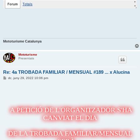
Mototurisme Catalunya
Mototurisme
Presentats
Re: 4a TROBADA FAMILIAR / MENSUAL #189 ... x Alucina
E
dc. juny 29, 2022 10:06 pm
n
t
r
a
d
a
A PETICIÓ DE L'ORGANITZADOR S'HA
CANVIAT EL DIA
DE LA TROBADA FAMILIAR/MENSUAL