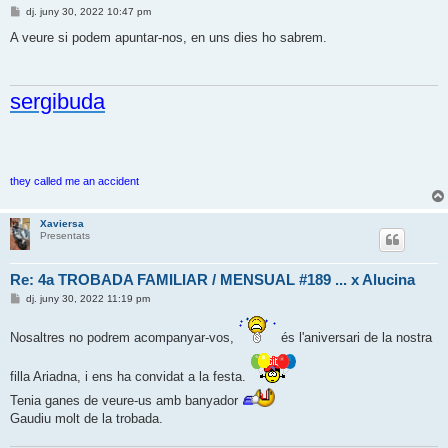
E
dj. juny 30, 2022 10:47 pm
n
t
A veure si podem apuntar-nos, en uns dies ho sabrem.
r
a
d
a
sergibuda
they called me an accident
Xaviersa
Presentats
Re: 4a TROBADA FAMILIAR / MENSUAL #189 ... x Alucina
E
dj. juny 30, 2022 11:19 pm
n
t
r
Nosaltres no podrem acompanyar-vos,
és l'aniversari de la nostra
a
d
a
filla Ariadna, i ens ha convidat a la festa.
Tenia ganes de veure-us amb banyador
Gaudiu molt de la trobada.