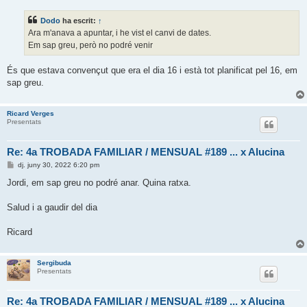
t
r
Dodo
ha escrit:
↑
a
d
Ara m'anava a apuntar, i he vist el canvi de dates.
a
Em sap greu, però no podré venir
És que estava convençut que era el dia 16 i està tot planificat pel 16, em
sap greu.
Ricard Verges
Presentats
Re: 4a TROBADA FAMILIAR / MENSUAL #189 ... x Alucina
E
dj. juny 30, 2022 6:20 pm
n
t
Jordi, em sap greu no podré anar. Quina ratxa.
r
a
d
Salud i a gaudir del dia
a
Ricard
Sergibuda
Presentats
Re: 4a TROBADA FAMILIAR / MENSUAL #189 ... x Alucina