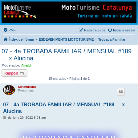
Mototurisme
Turisme en moto en català
PMF
Registreu-vos
Inicia la sessió
Índex del fòrum
ESDEVENIMENTS MOTOTURISME
Trobada Familiar
07 - 4a TROBADA FAMILIAR / MENSUAL #189
... x Alucina
Moderador:
Airald
Respon
15 entrades • Pàgina
1
de
1
Mototurisme
Presentats
07 - 4a TROBADA FAMILIAR / MENSUAL #189 ... x
Alucina
E
dc. juny 29, 2022 8:53 am
n
t
r
a
d