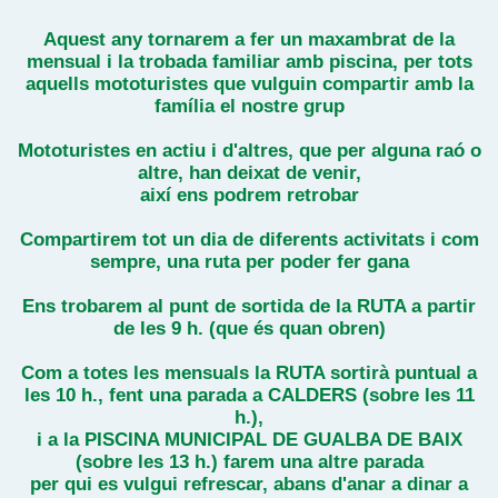
r
a
d
Aquest any tornarem a fer un maxambrat de la
a
mensual i la trobada familiar amb piscina, per tots
aquells mototuristes que vulguin compartir amb la
família el nostre grup
Mototuristes en actiu i d'altres, que per alguna raó o
altre, han deixat de venir,
així ens podrem retrobar
Compartirem tot un dia de diferents activitats i com
sempre, una ruta per poder fer gana
Ens trobarem al punt de sortida de la RUTA a partir
de les 9 h. (que és quan obren)
Com a totes les mensuals la RUTA sortirà puntual a
les 10 h., fent una parada a CALDERS (sobre les 11
h.),
i a la PISCINA MUNICIPAL DE GUALBA DE BAIX
(sobre les 13 h.) farem una altre parada
per qui es vulgui refrescar, abans d'anar a dinar a