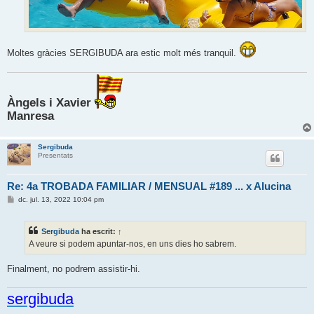
Moltes gràcies SERGIBUDA ara estic molt més tranquil.
Àngels i Xavier
Manresa
Sergibuda
Presentats
Re: 4a TROBADA FAMILIAR / MENSUAL #189 ... x Alucina
E
dc. jul. 13, 2022 10:04 pm
n
t
r
Sergibuda
ha escrit:
↑
a
d
A veure si podem apuntar-nos, en uns dies ho sabrem.
a
Finalment, no podrem assistir-hi.
sergibuda