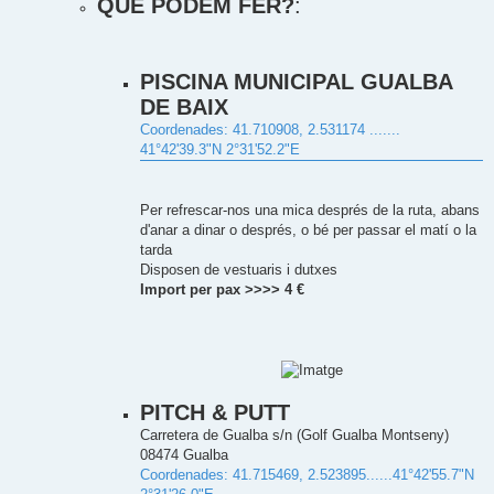
QUÉ PODEM FER?
:
PISCINA MUNICIPAL GUALBA
DE BAIX
Coordenades: 41.710908, 2.531174 .......
41°42'39.3"N 2°31'52.2"E
Per refrescar-nos una mica després de la ruta, abans
d'anar a dinar o després, o bé per passar el matí o la
tarda
Disposen de vestuaris i dutxes
Import per pax >>>> 4 €
PITCH & PUTT
Carretera de Gualba s/n (Golf Gualba Montseny)
08474 Gualba
Coordenades: 41.715469, 2.523895......41°42'55.7"N