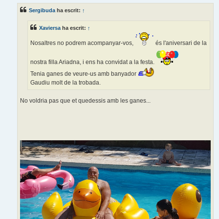
r
Sergibuda
ha escrit:
↑
a
d
a
Xaviersa
ha escrit:
↑
Nosaltres no podrem acompanyar-vos,
és l'aniversari de la
nostra filla Ariadna, i ens ha convidat a la festa.
Tenia ganes de veure-us amb banyador
Gaudiu molt de la trobada.
No voldria pas que et quedessis amb les ganes...