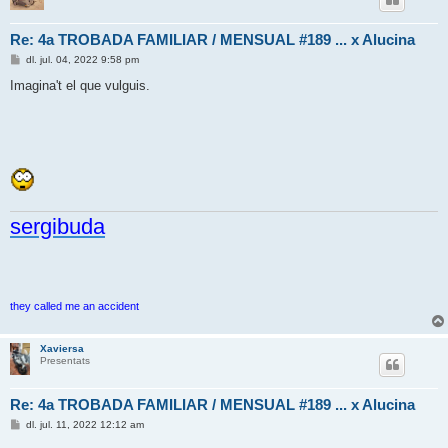
Re: 4a TROBADA FAMILIAR / MENSUAL #189 ... x Alucina
E
dl. jul. 04, 2022 9:58 pm
n
t
Imagina't el que vulguis.
r
a
d
a
sergibuda
they called me an accident
Xaviersa
Presentats
Re: 4a TROBADA FAMILIAR / MENSUAL #189 ... x Alucina
E
dl. jul. 11, 2022 12:12 am
n
t