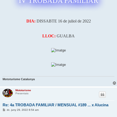
IV TROBADA FAMILIAR
a
DIA:
DISSABTE 16 de juliol de 2022
LLOC:
GUALBA
Mototurisme Catalunya
Mototurisme
Presentats
Re: 4a TROBADA FAMILIAR / MENSUAL #189 ... x Alucina
E
dc. juny 29, 2022 8:54 am
n
t