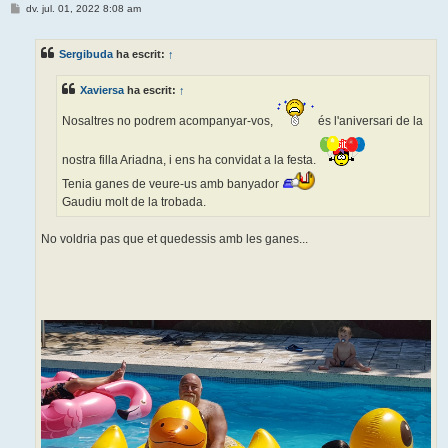
E
dv. jul. 01, 2022 8:08 am
n
t
r
Sergibuda
ha escrit:
↑
a
d
a
Xaviersa
ha escrit:
↑
Nosaltres no podrem acompanyar-vos,
és l'aniversari de la
nostra filla Ariadna, i ens ha convidat a la festa.
Tenia ganes de veure-us amb banyador
Gaudiu molt de la trobada.
No voldria pas que et quedessis amb les ganes...