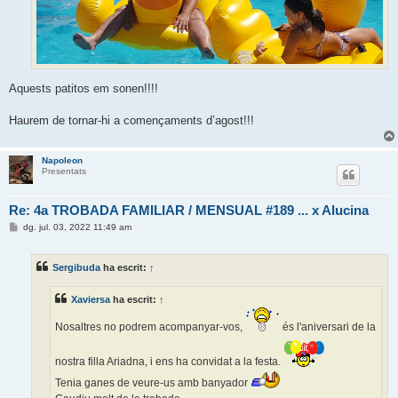
Aquests patitos em sonen!!!!
Haurem de tornar-hi a començaments d’agost!!!
Napoleon
Presentats
Re: 4a TROBADA FAMILIAR / MENSUAL #189 ... x Alucina
E
dg. jul. 03, 2022 11:49 am
n
t
r
Sergibuda
ha escrit:
↑
a
d
a
Xaviersa
ha escrit:
↑
Nosaltres no podrem acompanyar-vos,
és l'aniversari de la
nostra filla Ariadna, i ens ha convidat a la festa.
Tenia ganes de veure-us amb banyador