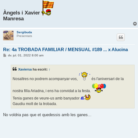
Àngels i Xavier
Manresa
Sergibuda
Presentats
Re: 4a TROBADA FAMILIAR / MENSUAL #189 ... x Alucina
E
dv. jul. 01, 2022 8:00 am
n
t
r
Xaviersa
ha escrit:
↑
a
d
a
Nosaltres no podrem acompanyar-vos,
és l'aniversari de la
nostra filla Ariadna, i ens ha convidat a la festa.
Tenia ganes de veure-us amb banyador
Gaudiu molt de la trobada.
No voldria pas que et quedessis amb les ganes...