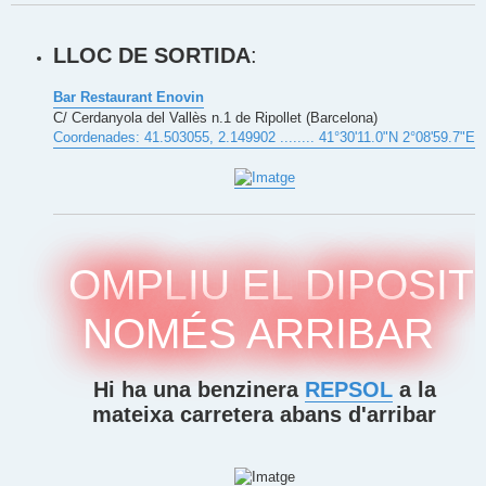
LLOC DE SORTIDA
:
Bar Restaurant Enovin
C/ Cerdanyola del Vallès n.1 de Ripollet (Barcelona)
Coordenades: 41.503055, 2.149902 ........ 41°30'11.0"N 2°08'59.7"E
OMPLIU EL DIPOSIT
NOMÉS ARRIBAR
Hi ha una benzinera
REPSOL
a la
mateixa carretera abans d'arribar