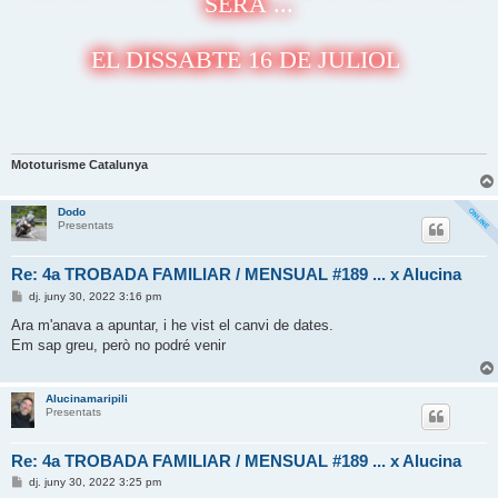
SERÀ ...
EL DISSABTE 16 DE JULIOL
Mototurisme Catalunya
Dodo
Presentats
Re: 4a TROBADA FAMILIAR / MENSUAL #189 ... x Alucina
E
dj. juny 30, 2022 3:16 pm
n
t
Ara m'anava a apuntar, i he vist el canvi de dates.
r
Em sap greu, però no podré venir
a
d
a
Alucinamaripili
Presentats
Re: 4a TROBADA FAMILIAR / MENSUAL #189 ... x Alucina
E
dj. juny 30, 2022 3:25 pm
n