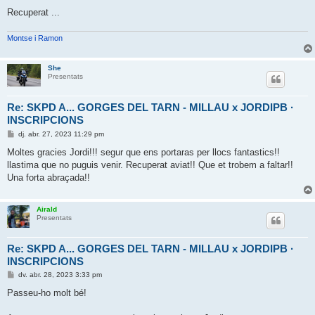
a
d
Recuperat ...
a
Montse i Ramon
She
Presentats
Re: SKPD A... GORGES DEL TARN - MILLAU x JORDIPB ·
INSCRIPCIONS
E
dj. abr. 27, 2023 11:29 pm
n
t
Moltes gracies Jordi!!! segur que ens portaras per llocs fantastics!!
r
llastima que no puguis venir. Recuperat aviat!! Que et trobem a faltar!!
a
d
Una forta abraçada!!
a
Airald
Presentats
Re: SKPD A... GORGES DEL TARN - MILLAU x JORDIPB ·
INSCRIPCIONS
E
dv. abr. 28, 2023 3:33 pm
n
t
Passeu-ho molt bé!
r
a