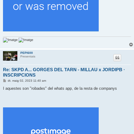
PEPI600
Presentats
Re: SKPD A... GORGES DEL TARN - MILLAU x JORDIPB ·
INSCRIPCIONS
E
dt. maig 02, 2023 11:40 am
n
t
I aquestes son "robades" del whats app, de la resta de companys
r
a
d
a