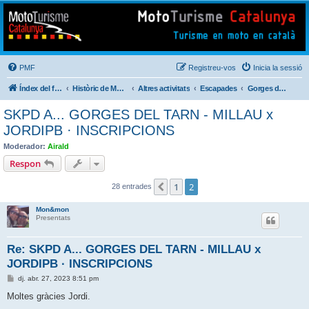
Mototurisme
Turisme en moto en català
PMF
Registreu-vos
Inicia la sessió
Índex del fòrum
Històric de Mototurisme
Altres activitats
Escapades
Gorges del Tarn · Millau 2023
SKPD A... GORGES DEL TARN - MILLAU x
JORDIPB · INSCRIPCIONS
Moderador:
Airald
Respon
1
2
Anterior
28 entrades
Mon&mon
Presentats
Re: SKPD A... GORGES DEL TARN - MILLAU x
JORDIPB · INSCRIPCIONS
E
dj. abr. 27, 2023 8:51 pm
n
t
Moltes gràcies Jordi.
r