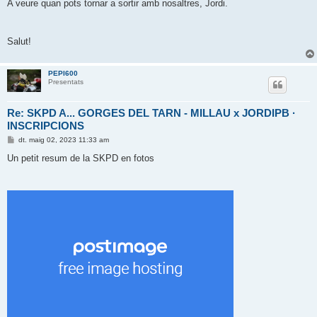
d
A veure quan pots tornar a sortir amb nosaltres, Jordi.
a
Salut!
PEPI600
Presentats
Re: SKPD A... GORGES DEL TARN - MILLAU x JORDIPB ·
INSCRIPCIONS
E
dt. maig 02, 2023 11:33 am
n
t
Un petit resum de la SKPD en fotos
r
a
d
a