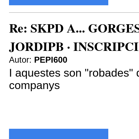
Re: SKPD A... GORGE
JORDIPB · INSCRIPC
Autor:
PEPI600
I aquestes son "robades" 
companys