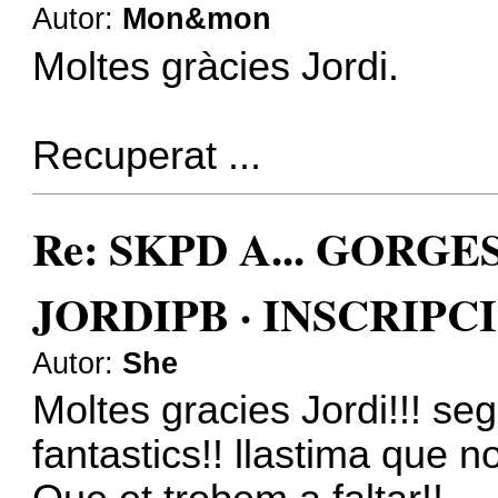
Autor:
Mon&mon
Moltes gràcies Jordi.
Recuperat ...
Re: SKPD A... GORGE
JORDIPB · INSCRIPC
Autor:
She
Moltes gracies Jordi!!! se
fantastics!! llastima que n