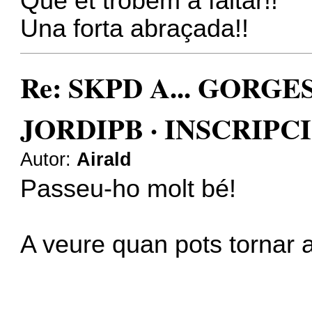
Que et trobem a faltar!!
Una forta abraçada!!
Re: SKPD A... GORGE
JORDIPB · INSCRIPC
Autor:
Airald
Passeu-ho molt bé!
A veure quan pots tornar a