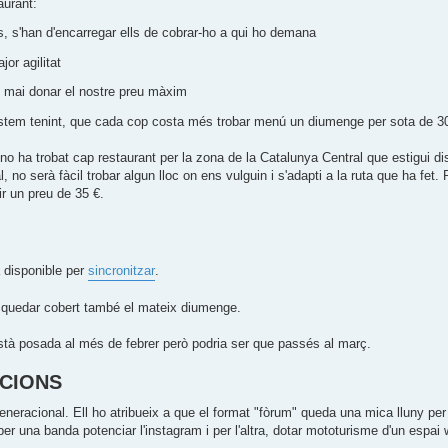
aurant:
s, s'han d'encarregar ells de cobrar-ho a qui ho demana
or agilitat
, mai donar el nostre preu màxim
estem tenint, que cada cop costa més trobar menú un diumenge per sota de 30
o ha trobat cap restaurant per la zona de la Catalunya Central que estigui di
o serà fàcil trobar algun lloc on ens vulguin i s'adapti a la ruta que ha fet. 
ir un preu de 35 €.
à disponible per
sincronitzar
.
 quedar cobert també el mateix diumenge.
stà posada al més de febrer però podria ser que passés al març.
NCIONS
eneracional. Ell ho atribueix a que el format "fòrum" queda una mica lluny pe
er una banda potenciar l'instagram i per l'altra, dotar mototurisme d'un espa