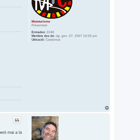
Mototurisme
Presentats
Entrades:
2248
Membre des de:
dg. gen. 07, 2007 10:05 pm
Ubicació:
Catalunya
T
o
r
n
a
a
erò mai a la
l
’