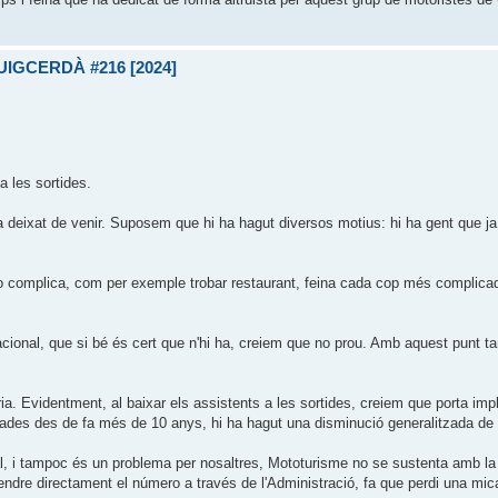
UIGCERDÀ #216 [2024]
a les sortides.
a deixat de venir. Suposem que hi ha hagut diversos motius: hi ha gent que j
ho complica, com per exemple trobar restaurant, feina cada cop més complicad
racional, que si bé és cert que n'hi ha, creiem que no prou. Amb aquest punt 
ia. Evidentment, al baixar els assistents a les sortides, creiem que porta impl
ades des de fa més de 10 anys, hi ha hagut una disminució generalitzada de 
al, i tampoc és un problema per nosaltres, Mototurisme no se sustenta amb l
dre directament el número a través de l'Administració, fa que perdi una mica 