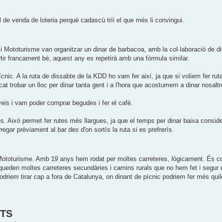
l de venda de loteria perquè cadascú trïi el que més li convingui.
T i Mototurisme van organitzar un dinar de barbacoa, amb la col·laboració de d
ir francament bé, aquest any es repetirà amb una fòrmula similar.
pícnic. A la ruta de dissabte de la KDD ho vam fer així, ja que si voliem fer ru
t trobar un lloc per dinar tanta gent i a l'hora que acostumem a dinar nosaltr
eis i vam poder comprar begudes i fer el cafè.
es. Això permet fer rutes més llargues, ja que el temps per dinar baixa consid
regar prèviament al bar des d'on sortís la ruta si es prefrerís.
Mototurisme. Amb 19 anys hem rodat per moltes carreteres, lògicament. És c
a queden moltes carreteres secundàries i camins rurals que no hem fet i segur
odriem tirar cap a fora de Catalunya, on dinant de pícnic podriem fer més quil
NTS