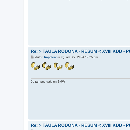
d
a
Re: > TAULA RODONA · RESUM < XVIII KDD - P
E
Autor:
Napoleon
»
dg. oct. 27, 2024 12:25 pm
n
t
r
a
d
a
Jo tampoc vaig en BMW
Re: > TAULA RODONA · RESUM < XVIII KDD - P