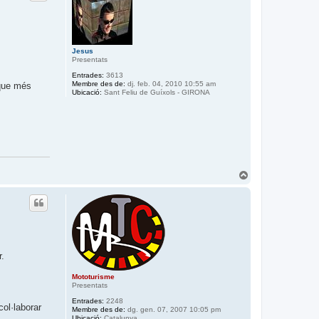
a
a
l
’
i
Jesus
n
Presentats
i
c
Entrades:
3613
i
Membre des de:
dj. feb. 04, 2010 10:55 am
 que més
Ubicació:
Sant Feliu de Guíxols - GIRONA
T
o
r
n
a
a
l
’
i
r.
n
i
Mototurisme
c
Presentats
i
Entrades:
2248
col·laborar
Membre des de:
dg. gen. 07, 2007 10:05 pm
Ubicació:
Catalunya