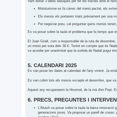
Vam donar 3 idees bàsiques per fer els tractes amb el rest
Mototurisme es fà càrrec del menú pactat, els extre
Els menús els portarem triats prèviament per una maj
Per negociar preu, cal preguntar quins menús tenen
Es va posar sobre la taula el problema que fa temps que 
El Joan Giralt, com a responsable de la ruta de desembre, n
un menú per sota dels 30 €. Tenint en compte que és Nadal, n
va acordar per unanimitat que la sortida de Nadal pugui ten
5. CALENDARI 2025
Es van posar les dates al calendari de l'any vinent. Ja est
Es van cobrir tots els mesos excepte el desembre, que va
Aquest any recuperarem la Hivernal, de la mà d'en Pepi. E
6. PRECS, PREGUNTES I INTERVE
L'Akash va posar sobre la taula la baixa renovació g
generacions joves. Va proposar un parell de coses: p