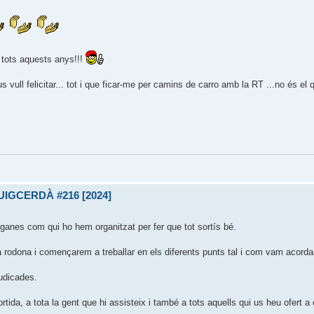
e tots aquests anys!!!
s vull felicitar... tot i que ficar-me per camins de carro amb la RT ...no és el
UIGCERDÀ #216 [2024]
 ganes com qui ho hem organitzat per fer que tot sortís bé.
la rodona i començarem a treballar en els diferents punts tal i com vam acorda
udicades.
tida, a tota la gent que hi assisteix i també a tots aquells qui us heu ofert a 