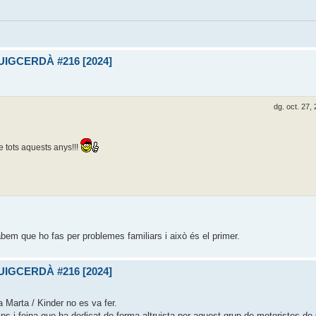
UIGCERDÀ #216 [2024]
dg. oct. 27,
e tots aquests anys!!!
em que ho fas per problemes familiars i això és el primer.
UIGCERDÀ #216 [2024]
 Marta / Kinder no es va fer.
s i feina que ha dedicat de forma altruista per aquest grup de motoristes de