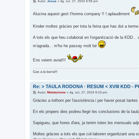
E
Autor:
Jesus
»
dg. oct. 27, 2024 6:56 pm
n
t
r
Alucina aquest gest t'honrra company !! !:aplaudiment
a
d
a
Kinder moltes gràcies per tota la feina que has dut a term
A tots els que heu colaborat en l'organització de la KDD... u
m'agrada... m'ho he passay molt bé
Ens veiem aviat!!!
Gas a la burra!!!
Re: > TAULA RODONA · RESUM < XVIII KDD - P
E
Autor:
Mototurisme
»
dg. oct. 27, 2024 9:10 pm
n
t
Gràcies a tothom per l'assistència i per haver posat tantes
r
a
d
En els propers dies podreu llegir les conclusions de la tau
a
Sapigueu, que hores d'ara, ja tenim totes les mensuals adj
Moltes gràcies a tots els que col·laboren organitzant una sor