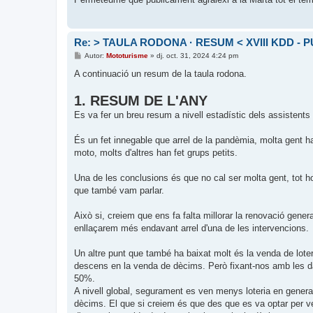
a
d
a
Re: > TAULA RODONA · RESUM < XVIII KDD - P
E
Autor:
Mototurisme
»
dj. oct. 31, 2024 4:24 pm
n
t
A continuació un resum de la taula rodona.
r
a
1. RESUM DE L'ANY
d
a
Es va fer un breu resum a nivell estadístic dels assistents 
És un fet innegable que arrel de la pandèmia, molta gent h
moto, molts d'altres han fet grups petits.
Una de les conclusions és que no cal ser molta gent, tot 
que també vam parlar.
Això si, creiem que ens fa falta millorar la renovació gene
enllaçarem més endavant arrel d'una de les intervencions.
Un altre punt que també ha baixat molt és la venda de loter
descens en la venda de dècims. Però fixant-nos amb les d
50%.
A nivell global, segurament es ven menys loteria en gener
dècims. El que si creiem és que des que es va optar per ven