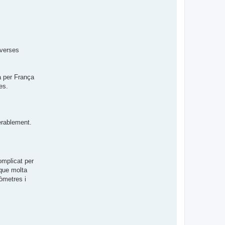
iverses
ta per França
es.
erablement.
omplicat per
 que molta
òmetres i