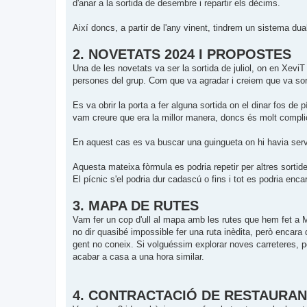
d'anar a la sortida de desembre i repartir els dècims.
Així doncs, a partir de l'any vinent, tindrem un sistema dua
2. NOVETATS 2024 I PROPOSTES
Una de les novetats va ser la sortida de juliol, on en Xevi
persones del grup. Com que va agradar i creiem que va sort
Es va obrir la porta a fer alguna sortida on el dinar fos de 
vam creure que era la millor manera, doncs és molt complica
En aquest cas es va buscar una guingueta on hi havia serv
Aquesta mateixa fòrmula es podria repetir per altres sortid
El pícnic s'el podria dur cadascú o fins i tot es podria encar
3. MAPA DE RUTES
Vam fer un cop d'ull al mapa amb les rutes que hem fet a 
no dir quasibé impossible fer una ruta inèdita, però encar
gent no coneix. Si volguéssim explorar noves carreteres, p
acabar a casa a una hora similar.
4. CONTRACTACIÓ DE RESTAURA