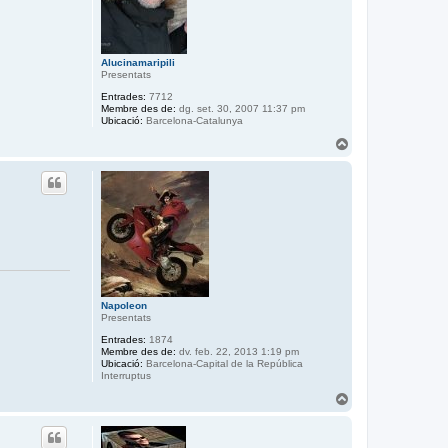
i
n
i
c
Alucinamaripili
i
Presentats
Entrades:
7712
Membre des de:
dg. set. 30, 2007 11:37 pm
Ubicació:
Barcelona-Catalunya
T
o
r
n
a
a
l
’
i
n
i
c
Napoleon
i
Presentats
Entrades:
1874
Membre des de:
dv. feb. 22, 2013 1:19 pm
Ubicació:
Barcelona-Capital de la República
Interruptus
T
o
r
n