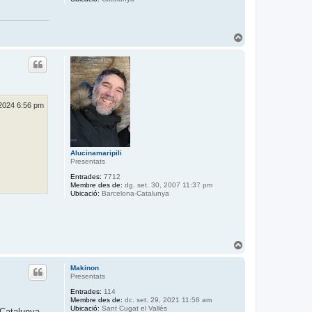
T
o
r
n
a
a
l
’
 2024 6:56 pm
i
n
i
c
Alucinamaripili
i
Presentats
Entrades:
7712
Membre des de:
dg. set. 30, 2007 11:37 pm
Ubicació:
Barcelona-Catalunya
T
o
r
Makinon
n
Presentats
a
Entrades:
114
a
Membre des de:
dc. set. 29, 2021 11:58 am
l
Ubicació:
Sant Cugat el Vallés
 Catalunya.