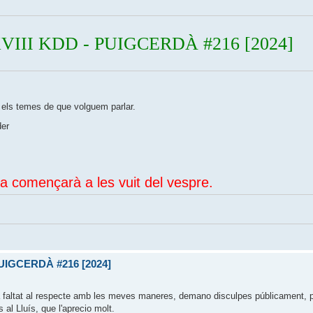
III KDD - PUIGCERDÀ #216 [2024]
 els temes de que volguem parlar.
der
a començarà a les vuit del vespre.
UIGCERDÀ #216 [2024]
 faltat al respecte amb les meves maneres, demano disculpes públicament, p
s al Lluís, que l'aprecio molt.