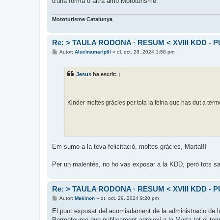
d'una forma o altra amb Mototurisme.
Mototurisme Catalunya
Re: > TAULA RODONA · RESUM < XVIII KDD - P
E
Autor:
Alucinamaripili
»
dl. oct. 28, 2024 1:58 pm
n
t
r
Jesus
ha escrit:
↑
a
d
a
Kinder moltes gràcies per tota la feina que has dut a term
Em sumo a la teva felicitació, moltes gràcies, Marta!!!
Per un malentès, no ho vas exposar a la KDD, però tots sab
Re: > TAULA RODONA · RESUM < XVIII KDD - P
E
Autor:
Makinon
»
dt. oct. 29, 2024 9:20 pm
n
t
El punt exposat del acomiadament de la administracio de la
r
Permeteume que publicament agraiexi a la Marta tot el temp