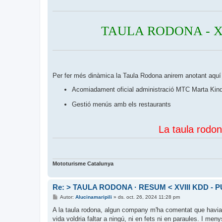
t
r
a
d
a
TAULA RODONA - XV
Per fer més dinàmica la Taula Rodona anirem anotant aquí
Acomiadament oficial administració MTC Marta Kin
Gestió menús amb els restaurants
La taula rodon
Mototurisme Catalunya
Re: > TAULA RODONA · RESUM < XVIII KDD - P
E
Autor:
Alucinamaripili
»
ds. oct. 26, 2024 11:28 pm
n
t
A la taula rodona, algun company m'ha comentat que havia
r
vida voldria faltar a ningú, ni en fets ni en paraules. I meny
a