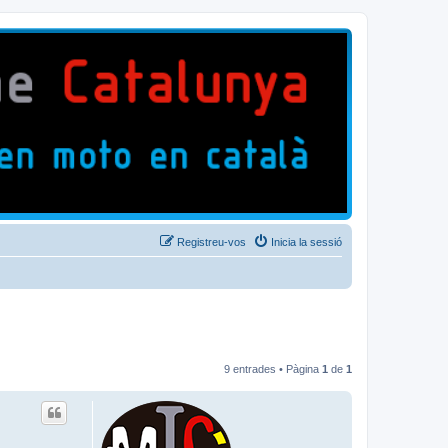
Registreu-vos
Inicia la sessió
9 entrades • Pàgina
1
de
1