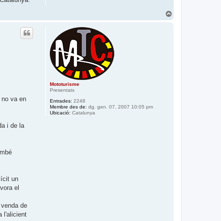
’
i
T
n
o
i
r
c
n
i
a
a
l
’
i
n
i
Mototurisme
c
Presentats
i
a no va en
Entrades:
2248
Membre des de:
dg. gen. 07, 2007 10:05 pm
Ubicació:
Catalunya
a i de la
també
ícit un
vora el
a venda de
l'alicient