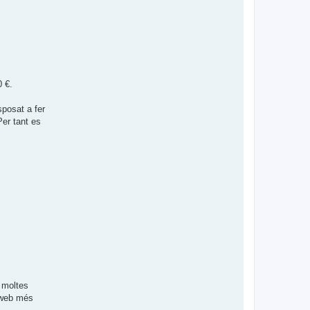
 €.
sposat a fer
Per tant es
r moltes
i web més