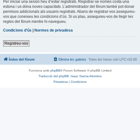
Per iniciar una sessió heu d’estar registrats. Registrar-se només costa una
estona i us dóna noves capacitats. L’administrador del fòrum també pot donar
permisos addicionals als usuaris registrats. Abans de registrar-vos assegureu-
vos que coneixeu les condicions d’ús. Si us plau, assegureu-vos de llegir les
regles del fòrum mentre hi navegueu.
Condicions d’ús
|
Normes de privadesa
Registreu-vos
Índex del fòrum
Elimina les galetes
Totes les hores són
UTC+02:00
Funciona amb
phpBB
® Forum Software © phpBB Limited
Traducció del phpBB: Isaac Garcia Abrodos
Privadesa
|
Condicions