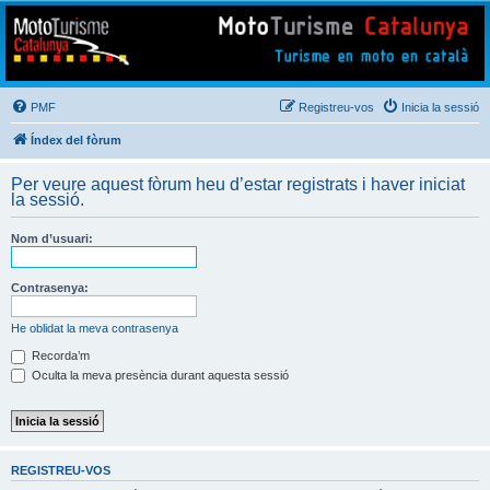
Mototurisme
Turisme en moto en català
PMF
Registreu-vos
Inicia la sessió
Índex del fòrum
Per veure aquest fòrum heu d’estar registrats i haver iniciat
la sessió.
Nom d’usuari:
Contrasenya:
He oblidat la meva contrasenya
Recorda’m
Oculta la meva presència durant aquesta sessió
REGISTREU-VOS