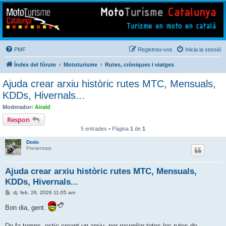
Mototurisme
Turisme en moto en català
PMF
Registreu-vos
Inicia la sessió
Índex del fòrum
Mototurisme
Rutes, cròniques i viatges
Ajuda crear arxiu històric rutes MTC, Mensuals,
KDDs, Hivernals...
Moderador:
Airald
Respon
5 entrades • Pàgina
1
de
1
Dodo
Presentats
Ajuda crear arxiu històric rutes MTC, Mensuals,
KDDs, Hivernals...
E
dj. feb. 26, 2026 11:05 am
n
t
Bon dia, gent.
r
a
d
De fa temps, estic creant un arxiu, per recopilar totes les rutes de