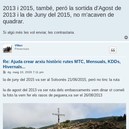
2013 i 2015, també, peró la sortida d'Agost de
2013 i la de Juny del 2015, no m'acaven de
quadrar.
Si algú més les vol enviar, les contrastaria.
VMan
Presentats
Re: Ajuda crear arxiu històric rutes MTC, Mensuals, KDDs,
Hivernals...
E
dg. maig 10, 2026 7:11 pm
n
t
la de juny del 2015 va ser al Solsonès 21/06/2015, però no tinc la ruta
r
a
d
la de agost del 2013 va ser ruta dels embassaments vem dinar st corneli
a
la foto la vem fer els rasos de peguera,va ser el 26/08/2013