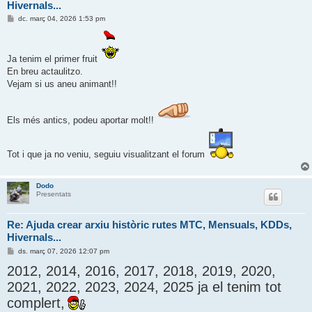
Hivernals...
E
dc. març 04, 2026 1:53 pm
n
t
r
a
Ja tenim el primer fruit
d
a
En breu actaulitzo.
Vejam si us aneu animant!!
Els més antics, podeu aportar molt!!
Tot i que ja no veniu, seguiu visualitzant el forum
Dodo
Presentats
Re: Ajuda crear arxiu històric rutes MTC, Mensuals, KDDs,
Hivernals...
E
ds. març 07, 2026 12:07 pm
n
2012, 2014, 2016, 2017, 2018, 2019, 2020,
t
r
2021, 2022, 2023, 2024, 2025 ja el tenim tot
a
d
complert,
a