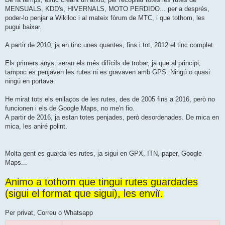
a
MENSUALS, KDD's, HIVERNALS, MOTO PERDIDO... per a després,
poder-lo penjar a Wikiloc i al mateix fòrum de MTC, i que tothom, les
pugui baixar.
A partir de 2010, ja en tinc unes quantes, fins i tot, 2012 el tinc complet.
Els primers anys, seran els més difícils de trobar, ja que al principi,
tampoc es penjaven les rutes ni es gravaven amb GPS. Ningú o quasi
ningú en portava.
He mirat tots els enllaços de les rutes, des de 2005 fins a 2016, però no
funcionen i els de Google Maps, no me'n fio.
A partir de 2016, ja estan totes penjades, però desordenades. De mica en
mica, les aniré polint.
Molta gent es guarda les rutes, ja sigui en GPX, ITN, paper, Google
Maps...
Animo a tothom que tingui rutes guardades
(sigui el format que sigui), les enviï.
Per privat, Correu o Whatsapp