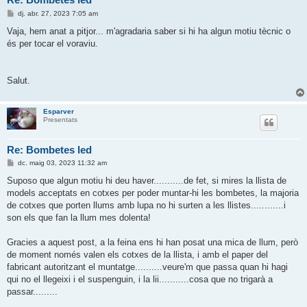
E
dj. abr. 27, 2023 7:05 am
n
t
Vaja, hem anat a pitjor... m'agradaria saber si hi ha algun motiu tècnic o
r
és per tocar el voraviu.
a
d
a
Salut.
Esparver
Presentats
Re: Bombetes led
E
dc. maig 03, 2023 11:32 am
n
t
Suposo que algun motiu hi deu haver...........de fet, si mires la llista de
r
models acceptats en cotxes per poder muntar-hi les bombetes, la majoria
a
d
de cotxes que porten llums amb lupa no hi surten a les llistes............i
a
son els que fan la llum mes dolenta!
Gracies a aquest post, a la feina ens hi han posat una mica de llum, però
de moment només valen els cotxes de la llista, i amb el paper del
fabricant autoritzant el muntatge..........veure'm que passa quan hi hagi
qui no el llegeixi i el suspenguin, i la lii...........cosa que no trigarà a
passar.........