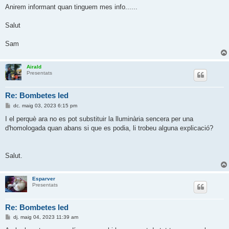
Anirem informant quan tinguem mes info......
Salut
Sam
Airald
Presentats
Re: Bombetes led
E
dc. maig 03, 2023 6:15 pm
n
t
I el perquè ara no es pot substituir la lluminària sencera per una
r
d'homologada quan abans si que es podia, li trobeu alguna explicació?
a
d
a
Salut.
Esparver
Presentats
Re: Bombetes led
E
dj. maig 04, 2023 11:39 am
n
t