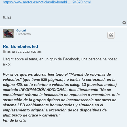
https://www.motor.es/noticias/lio-bombi ... 94370.html
Salut
Geroni
Presentats
Re: Bombetes led
E
ds. abr. 22, 2023 7:23 am
n
t
Llegint sobre el tema, en un grup de Facebook, una persona ha posat
r
això:
a
d
a
Por si os queréis ahorrar leer todo el "Manual de reformas de
vehículos" (que tiene 828 páginas) , o tenéis la curiosidad, en la
página 425, en lo referido a vehículos categ. L3 (nuestras motos)
apartado INFORMACIÓN ADICIONAL, dice literalmente "No se
considerará reforma la instalación de repuestos o recambios, ni la
sustitución de la grupos ópticos de incandescencia por otros de
sistema LED debidamente homologados y situados en el
emplazamiento original a excepción de los dispositivos de
alumbrado de cruce y carretera "
Fin de la cita.