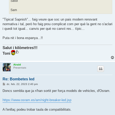
Salut
Sam
"Tipical Sapnish"... faig veure que soc un pais modern renovant
normativa i tal, però ho faig prou complicat com per què la gent no s'aclari
i quedi tot igual... canvis per què no canvii res... típic...
Puta nit i bona espanya...!!
Salut i kilòmetres!!!
Toni
Airald
Presentats
Re: Bombetes led
E
dc. feb. 22, 2023 2:40 pm
n
t
Doncs sembla que ja n'han sortit per força models de vehicles, d'Osram.
r
a
d
https://www.osram.es/am/night-breaker-led.jsp
a
A l'enllaç podeu trobar taula de compatibilitats.