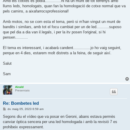
Amb els cotxes es podía..............hi ha un munt de tot terrenys amb
r
llums leds, homologats, quan fan la homologació de cotxe normal que va
a
d
pels camins, a aixafarrocsprofessional!
a
Amb motos, no se com esta el tema, però si m'han vingut un munt de
bandits i similars, amb tot el focu cambiat per un de led...........suposo
que pel dia a dia van il.legals, i per la itv posen l'original, si hi
pensen...........
El tema es interessant, i acabarà candent...............jo ho vaig seguint,
perque en 4 dies, estarem molt distrets a la feina, de seguir així.
Salut
Sam
Airald
Presentats
Re: Bombetes led
E
dv. maig 05, 2023 6:59 am
n
t
Segons diu el vídeo que va posar en Geroni, abans estava permès
r
canviar òptica sencera per una led homologada i amb la revisió 7 es
a
d
prohibeix expressament.
a