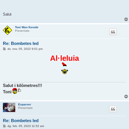
Salut
Toni Wan Kenobi
Presentats
Re: Bombetes led
E
ds. nov. 05, 2022 9:01 pm
n
t
Al·leluia
r
a
d
a
Salut i kilòmetres!!!
Toni
Esparver
Presentats
Re: Bombetes led
E
dg. feb. 05, 2023 11:52 am