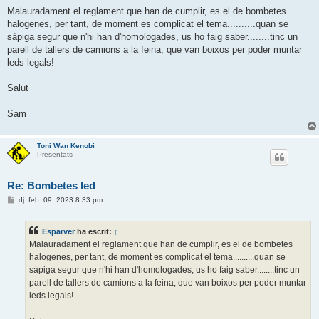
n
t
Malauradament el reglament que han de cumplir, es el de bombetes
r
halogenes, per tant, de moment es complicat el tema..........quan se
a
d
sàpiga segur que n'hi han d'homologades, us ho faig saber........tinc un
a
parell de tallers de camions a la feina, que van boixos per poder muntar
leds legals!
Salut
Sam
Toni Wan Kenobi
Presentats
Re: Bombetes led
E
dj. feb. 09, 2023 8:33 pm
n
t
r
Esparver
ha escrit:
↑
a
d
Malauradament el reglament que han de cumplir, es el de bombetes
a
halogenes, per tant, de moment es complicat el tema..........quan se
sàpiga segur que n'hi han d'homologades, us ho faig saber........tinc un
parell de tallers de camions a la feina, que van boixos per poder muntar
leds legals!