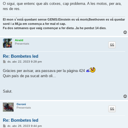
O sigui, que entenc que als cotxes, cap problema. A les motos, per ara,
res de res.
El mon s`está quedant sense GENIS:Einstein es vá morir,Beethoven es vá quedar
sord i a MI,ja em comença a fer mal el cap.
Fa dos setmanes que vaig començar a fer dieta .Ja he perdut 14 dies
.
Airald
Presentats
Re: Bombetes led
E
ds. abr. 22, 2023 9:28 pm
n
t
Gràcies per avisar, ara passava per la pàgina 424
r
a
Quin país de pa sucat amb oli...
d
a
Salut.
Geroni
Presentats
Re: Bombetes led
E
dc. abr. 26, 2023 9:44 pm