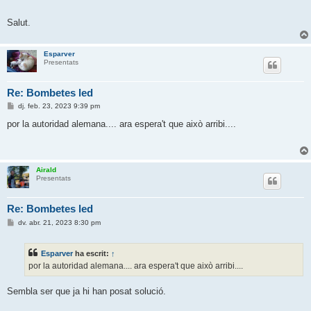
Salut.
Esparver
Presentats
Re: Bombetes led
E
dj. feb. 23, 2023 9:39 pm
n
t
por la autoridad alemana.... ara espera't que això arribi....
r
a
d
a
Airald
Presentats
Re: Bombetes led
E
dv. abr. 21, 2023 8:30 pm
n
t
r
Esparver
ha escrit:
↑
a
d
por la autoridad alemana.... ara espera't que això arribi....
a
Sembla ser que ja hi han posat solució.