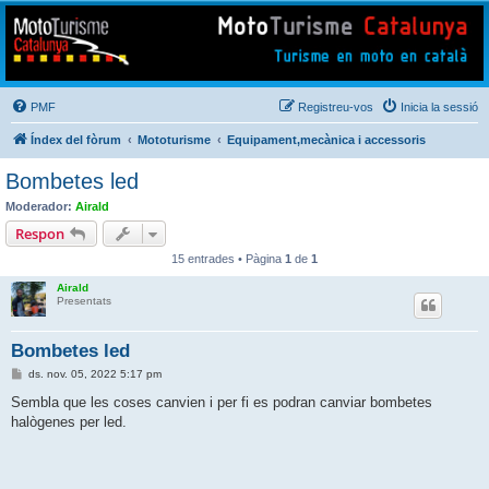
Mototurisme
Turisme en moto en català
PMF
Registreu-vos
Inicia la sessió
Índex del fòrum
Mototurisme
Equipament,mecànica i accessoris
Bombetes led
Moderador:
Airald
Respon
15 entrades • Pàgina
1
de
1
Airald
Presentats
Bombetes led
E
ds. nov. 05, 2022 5:17 pm
n
t
Sembla que les coses canvien i per fi es podran canviar bombetes
r
halògenes per led.
a
d
a