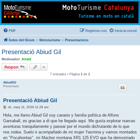
Mototurisme
Turisme en moto en català
PMF
Registreu-vos
Inicia la sessió
Índex del fòrum
Mototurisme
Presentacions
Presentació Abiud Gil
Moderador:
Airald
Respon
7 entrades • Pàgina
1
de
1
AbiudGil
Presentats
Presentació Abiud Gil
E
dc. març 11, 2026 11:29 am
n
t
Hola, me llamo Abiud Gil soy canario y familia política de Alfons
r
Garsaball, es gracias a él que he llegado aquí. Me gusta explorar nuevas
a
d
aventuras tranquilamente y pasear por el mundo disfrutando de lo que
a
nos rodea. Suelo ir acompañado de mi mujer Yasmina y vamos montados
en "Pocahontas", mi Macbor montana XR1 125 EVO que ha demostrado