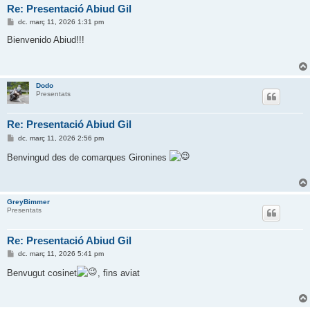
Re: Presentació Abiud Gil
E
dc. març 11, 2026 1:31 pm
n
t
Bienvenido Abiud!!!
r
a
d
a
Dodo
Presentats
Re: Presentació Abiud Gil
E
dc. març 11, 2026 2:56 pm
n
t
Benvingud des de comarques Gironines
r
a
d
a
GreyBimmer
Presentats
Re: Presentació Abiud Gil
E
dc. març 11, 2026 5:41 pm
n
t
Benvugut cosinet
, fins aviat
r
a
d
a