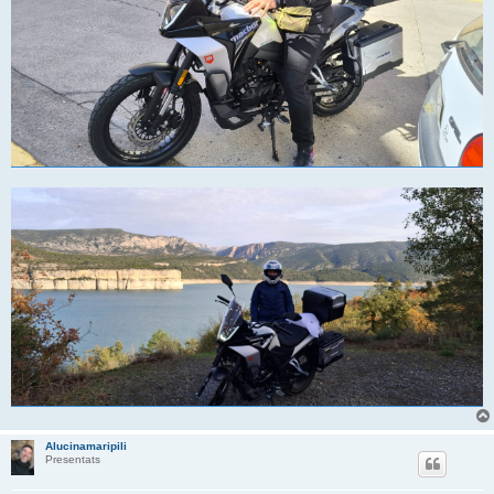
Alucinamaripili
Presentats