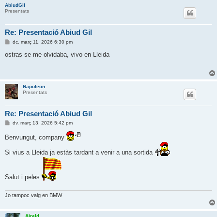
AbiudGil
Presentats
Re: Presentació Abiud Gil
E
dc. març 11, 2026 6:30 pm
n
t
ostras se me olvidaba, vivo en Lleida
r
a
d
a
Napoleon
Presentats
Re: Presentació Abiud Gil
E
dv. març 13, 2026 5:42 pm
n
t
Benvungut, company
r
a
Si vius a Lleida ja estàs tardant a venir a una sortida
d
a
Salut i peles
Jo tampoc vaig en BMW
Airald