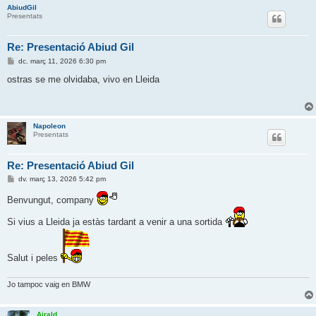
AbiudGil
Presentats
Re: Presentació Abiud Gil
E
dc. març 11, 2026 6:30 pm
n
t
ostras se me olvidaba, vivo en Lleida
r
a
d
a
Napoleon
Presentats
Re: Presentació Abiud Gil
E
dv. març 13, 2026 5:42 pm
n
t
Benvungut, company
r
a
Si vius a Lleida ja estàs tardant a venir a una sortida
d
a
Salut i peles
Jo tampoc vaig en BMW
Airald