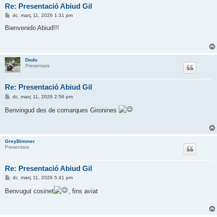
Re: Presentació Abiud Gil
E
dc. març 11, 2026 1:31 pm
n
t
Bienvenido Abiud!!!
r
a
d
a
Dodo
Presentats
Re: Presentació Abiud Gil
E
dc. març 11, 2026 2:56 pm
n
t
Benvingud des de comarques Gironines
r
a
d
a
GreyBimmer
Presentats
Re: Presentació Abiud Gil
E
dc. març 11, 2026 5:41 pm
n
t
Benvugut cosinet
, fins aviat
r
a
d
a