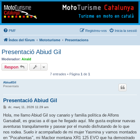
Mototurisme
Turisme en moto en català
PMF
Registreu-vos
Inicia la sessió
Índex del fòrum
Mototurisme
Presentacions
Presentació Abiud Gil
Moderador:
Airald
Respon
7 entrades • Pàgina
1
de
1
AbiudGil
Presentats
Presentació Abiud Gil
E
dc. març 11, 2026 11:29 am
n
t
Hola, me llamo Abiud Gil soy canario y familia política de Alfons
r
Garsaball, es gracias a él que he llegado aquí. Me gusta explorar nuevas
a
d
aventuras tranquilamente y pasear por el mundo disfrutando de lo que
a
nos rodea. Suelo ir acompañado de mi mujer Yasmina y vamos montados
en "Pocahontas", mi Macbor montana XR1 125 EVO que ha demostrado