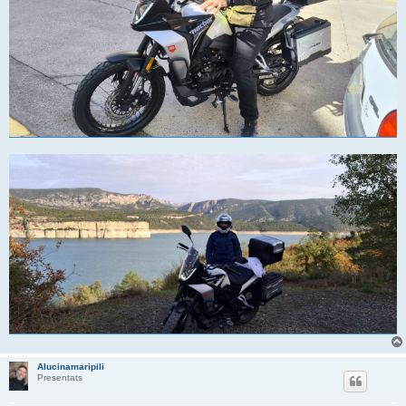
Alucinamaripili
Presentats