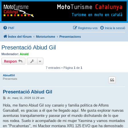
Mototurisme
Turisme en moto en català
PMF
Registreu-vos
Inicia la sessió
Índex del fòrum
Mototurisme
Presentacions
Presentació Abiud Gil
Moderador:
Airald
Respon
7 entrades • Pàgina
1
de
1
AbiudGil
Presentats
Presentació Abiud Gil
E
dc. març 11, 2026 11:29 am
n
t
Hola, me llamo Abiud Gil soy canario y familia política de Alfons
r
Garsaball, es gracias a él que he llegado aquí. Me gusta explorar nuevas
a
d
aventuras tranquilamente y pasear por el mundo disfrutando de lo que
a
nos rodea. Suelo ir acompañado de mi mujer Yasmina y vamos montados
en "Pocahontas", mi Macbor montana XR1 125 EVO que ha demostrado