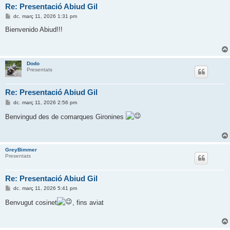
Re: Presentació Abiud Gil
E
dc. març 11, 2026 1:31 pm
n
t
Bienvenido Abiud!!!
r
a
d
a
Dodo
Presentats
Re: Presentació Abiud Gil
E
dc. març 11, 2026 2:56 pm
n
t
Benvingud des de comarques Gironines
r
a
d
a
GreyBimmer
Presentats
Re: Presentació Abiud Gil
E
dc. març 11, 2026 5:41 pm
n
t
Benvugut cosinet
, fins aviat
r
a
d
a