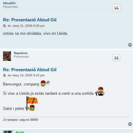
AbiudGil
Presentats
Re: Presentació Abiud Gil
E
dc. març 11, 2026 6:30 pm
n
t
ostras se me olvidaba, vivo en Lleida
r
a
d
a
Napoleon
Presentats
Re: Presentació Abiud Gil
E
dv. març 13, 2026 5:42 pm
n
t
Benvungut, company
r
a
Si vius a Lleida ja estàs tardant a venir a una sortida
d
a
Salut i peles
Jo tampoc vaig en BMW
Airald