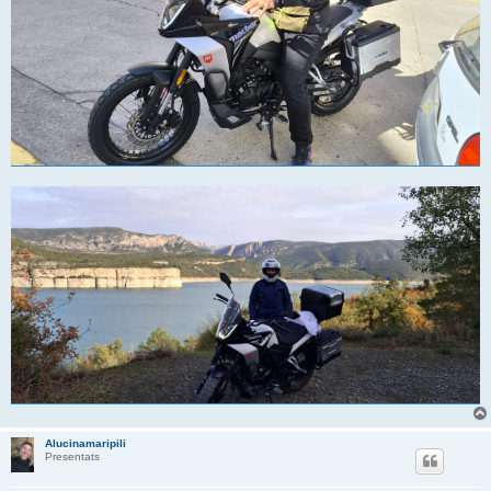
Alucinamaripili
Presentats