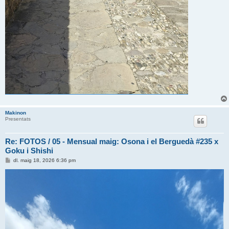
Makinon
Presentats
Re: FOTOS / 05 - Mensual maig: Osona i el Berguedà #235 x
Goku i Shishi
E
dl. maig 18, 2026 6:36 pm
n
t
r
a
d
a