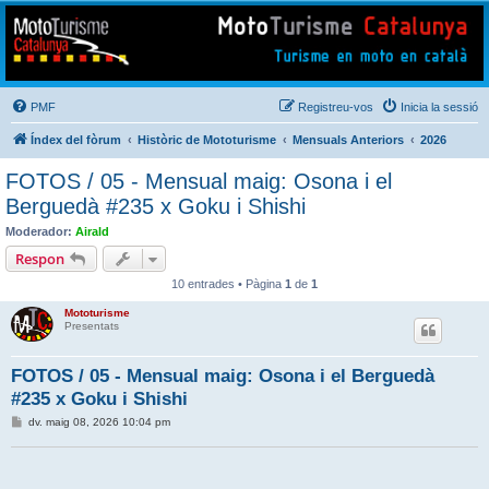
Mototurisme
Turisme en moto en català
PMF
Registreu-vos
Inicia la sessió
Índex del fòrum
Històric de Mototurisme
Mensuals Anteriors
2026
FOTOS / 05 - Mensual maig: Osona i el
Berguedà #235 x Goku i Shishi
Moderador:
Airald
Respon
10 entrades • Pàgina
1
de
1
Mototurisme
Presentats
FOTOS / 05 - Mensual maig: Osona i el Berguedà
#235 x Goku i Shishi
E
dv. maig 08, 2026 10:04 pm
n
t
r
a
d