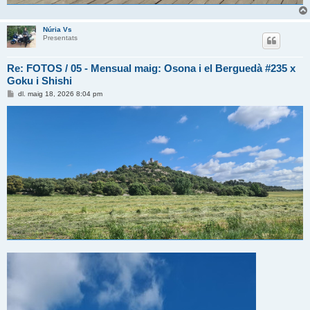
Núria Vs
Presentats
Re: FOTOS / 05 - Mensual maig: Osona i el Berguedà #235 x
Goku i Shishi
E
dl. maig 18, 2026 8:04 pm
n
t
r
a
d
a