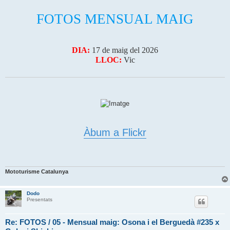
a
FOTOS MENSUAL MAIG
DIA:
17 de maig del 2026
LLOC:
Vic
Àbum a Flickr
Mototurisme Catalunya
Dodo
Presentats
Re: FOTOS / 05 - Mensual maig: Osona i el Berguedà #235 x