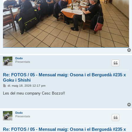
Dodo
Presentats
Re: FOTOS / 05 - Mensual maig: Osona i el Berguedà #235 x
Goku i Shishi
E
dl. maig 18, 2026 12:17 pm
n
t
Les del meu company Cesc Bozzo!!
r
a
d
a
Dodo
Presentats
Re: FOTOS / 05 - Mensual maig: Osona i el Berguedà #235 x