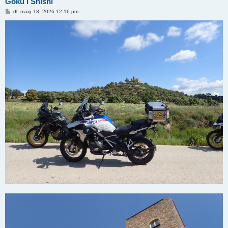
Goku i Shishi
E
dl. maig 18, 2026 12:16 pm
n
t
r
a
d
a