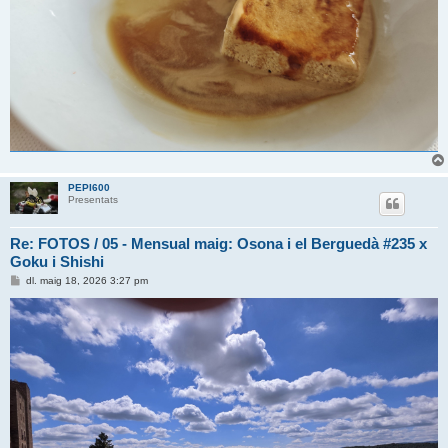
PEPI600
Presentats
Re: FOTOS / 05 - Mensual maig: Osona i el Berguedà #235 x
Goku i Shishi
E
dl. maig 18, 2026 3:27 pm
n
t
r
a
d
a