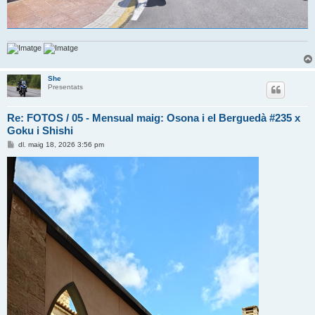
She
Presentats
Re: FOTOS / 05 - Mensual maig: Osona i el Berguedà #235 x
Goku i Shishi
E
dl. maig 18, 2026 3:56 pm
n
t
r
a
d
a