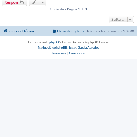
Respon
1 entrada • Pàgina
1
de
1
Salta a
Índex del fòrum
Elimina les galetes
Totes les hores són
UTC+02:00
Funciona amb
phpBB
® Forum Software © phpBB Limited
Traducció del phpBB: Isaac Garcia Abrodos
Privadesa
|
Condicions