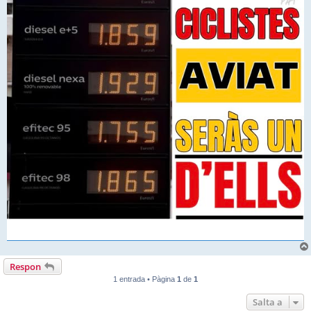
Respon
1 entrada • Pàgina
1
de
1
Salta a