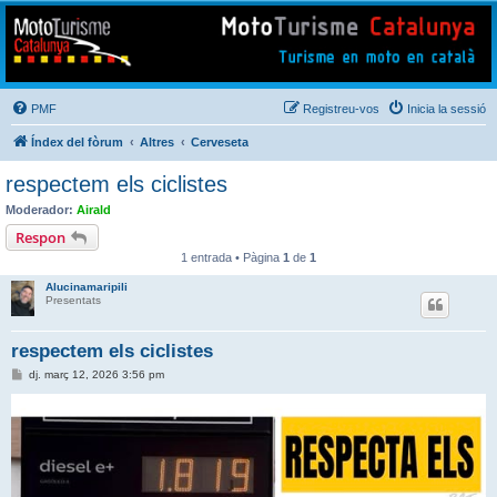
Mototurisme
Turisme en moto en català
PMF
Registreu-vos
Inicia la sessió
Índex del fòrum
Altres
Cerveseta
respectem els ciclistes
Moderador:
Airald
Respon
1 entrada • Pàgina
1
de
1
Alucinamaripili
Presentats
respectem els ciclistes
E
dj. març 12, 2026 3:56 pm
n
t
r
a
d
a