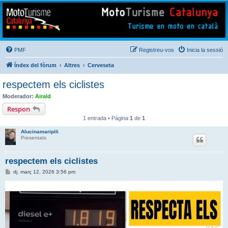
Mototurisme
Turisme en moto en català
PMF
Registreu-vos
Inicia la sessió
Índex del fòrum
Altres
Cerveseta
respectem els ciclistes
Moderador:
Airald
Respon
1 entrada • Pàgina
1
de
1
Alucinamaripili
Presentats
respectem els ciclistes
E
dj. març 12, 2026 3:56 pm
n
t
r
a
d
a