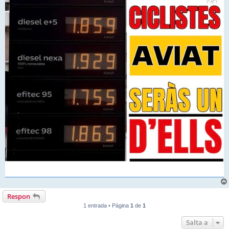
Respon
1 entrada • Pàgina
1
de
1
Salta a