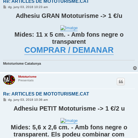
Re: ARTICLES DE MOTOTURISME.CAT
E
dg. juny 03, 2018 10:23 am
n
t
Adhesiu GRAN Mototurisme -> 1 €/u
r
a
d
a
Mides: 11 x 5 cm. - Amb fons negre o
transparent
COMPRAR / DEMANAR
Mototurisme Catalunya
Mototurisme
Presentats
Re: ARTICLES DE MOTOTURISME.CAT
E
dg. juny 03, 2018 10:36 am
n
t
Adhesiu PETIT Mototurisme -> 1 €/2 u
r
a
d
a
Mides: 5,6 x 2,6 cm. - Amb fons negre o
transparent. Els podeu combinar com