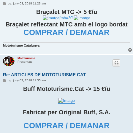
E
dg. juny 03, 2018 11:23 am
n
t
Braçalet MTC -> 5 €/u
r
a
[tab=30]
d
Braçalet reflectant MTC amb el logo bordat
a
COMPRAR / DEMANAR
Mototurisme Catalunya
Mototurisme
Presentats
Re: ARTICLES DE MOTOTURISME.CAT
E
dg. juny 03, 2018 11:35 am
n
t
Buff Mototurisme.Cat -> 15 €/u
r
a
d
a
Fabricat per Original Buff, S.A.
COMPRAR / DEMANAR