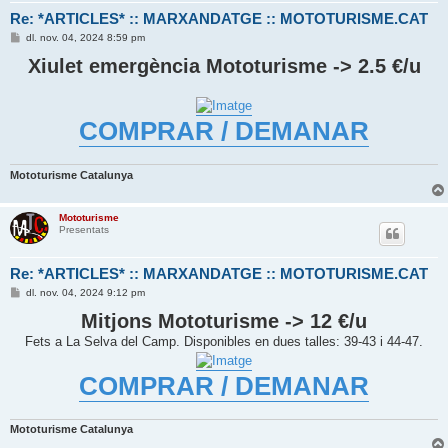
Re: *ARTICLES* :: MARXANDATGE :: MOTOTURISME.CAT
E
dl. nov. 04, 2024 8:59 pm
n
t
Xiulet emergència Mototurisme -> 2.5 €/u
r
a
d
a
COMPRAR / DEMANAR
Mototurisme Catalunya
Mototurisme
Presentats
Re: *ARTICLES* :: MARXANDATGE :: MOTOTURISME.CAT
E
dl. nov. 04, 2024 9:12 pm
n
t
Mitjons Mototurisme -> 12 €/u
r
a
Fets a La Selva del Camp. Disponibles en dues talles: 39-43 i 44-47.
d
a
COMPRAR / DEMANAR
Mototurisme Catalunya