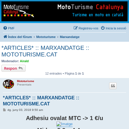
Mototurisme
Turisme en moto en català
PMF
Registreu-vos
Inicia la sessió
Índex del fòrum
Mototurisme
Marxandatge
*ARTICLES* :: MARXANDATGE ::
MOTOTURISME.CAT
Moderador:
Airald
Respon
12 entrades • Pàgina
1
de
1
Mototurisme
Presentats
*ARTICLES* :: MARXANDATGE ::
MOTOTURISME.CAT
E
dg. juny 03, 2018 9:50 am
n
t
Adhesiu ovalat MTC -> 1 €/u
r
a
d