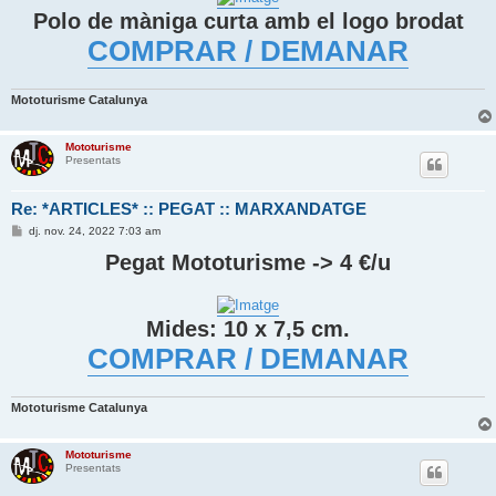
d
Polo de màniga curta amb el logo brodat
a
COMPRAR / DEMANAR
Mototurisme Catalunya
Mototurisme
Presentats
Re: *ARTICLES* :: PEGAT :: MARXANDATGE
E
dj. nov. 24, 2022 7:03 am
n
t
Pegat Mototurisme -> 4 €/u
r
a
d
a
Mides: 10 x 7,5 cm.
COMPRAR / DEMANAR
Mototurisme Catalunya
Mototurisme
Presentats