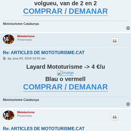
volgueu, van de 2 en 2
COMPRAR / DEMANAR
Mototurisme Catalunya
Mototurisme
Presentats
Re: ARTICLES DE MOTOTURISME.CAT
E
dg. juny 03, 2018 10:53 am
n
t
Layard Mototurisme -> 4 €/u
r
a
d
Blau o vermell
a
COMPRAR / DEMANAR
Mototurisme Catalunya
Mototurisme
Presentats
Re: ARTICLES DE MOTOTURISME.CAT