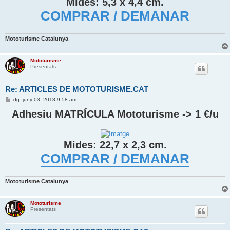
Mides: 5,3 x 4,4 cm.
a
COMPRAR / DEMANAR
Mototurisme Catalunya
Mototurisme
Presentats
Re: ARTICLES DE MOTOTURISME.CAT
E
dg. juny 03, 2018 9:58 am
n
t
Adhesiu MATRÍCULA Mototurisme -> 1 €/u
r
a
d
a
Mides: 22,7 x 2,3 cm.
COMPRAR / DEMANAR
Mototurisme Catalunya
Mototurisme
Presentats