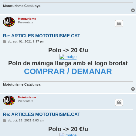
Mototurisme Catalunya
Mototurisme
Presentats
Re: ARTICLES MOTOTURISME.CAT
E
dc. set. 01, 2021 8:37 pm
n
t
Polo -> 20 €/u
r
a
d
Polo de màniga llarga amb el logo brodat
a
COMPRAR / DEMANAR
Mototurisme Catalunya
Mototurisme
Presentats
Re: ARTICLES MOTOTURISME.CAT
E
dv. oct. 29, 2021 9:03 am
n
t
Polo -> 20 €/u
r
a