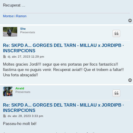
a
d
Recuperat ...
a
Montse i Ramon
She
Presentats
Re: SKPD A... GORGES DEL TARN - MILLAU x JORDIPB ·
INSCRIPCIONS
E
dj. abr. 27, 2023 11:29 pm
n
t
Moltes gracies Jordi!!! segur que ens portaras per llocs fantastics!!
r
llastima que no puguis venir. Recuperat aviat!! Que et trobem a faltar!!
a
d
Una forta abraçada!!
a
Airald
Presentats
Re: SKPD A... GORGES DEL TARN - MILLAU x JORDIPB ·
INSCRIPCIONS
E
dv. abr. 28, 2023 3:33 pm
n
t
Passeu-ho molt bé!
r
a