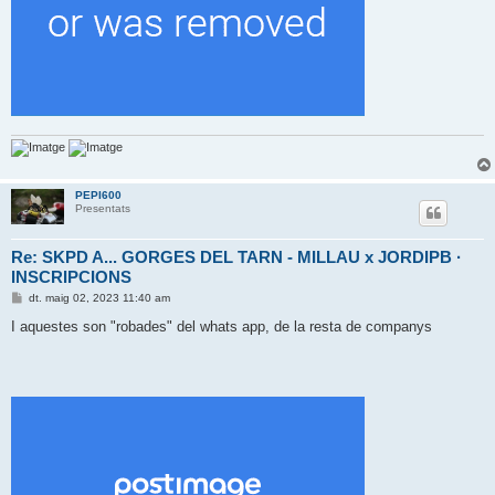
PEPI600
Presentats
Re: SKPD A... GORGES DEL TARN - MILLAU x JORDIPB ·
INSCRIPCIONS
E
dt. maig 02, 2023 11:40 am
n
t
I aquestes son "robades" del whats app, de la resta de companys
r
a
d
a