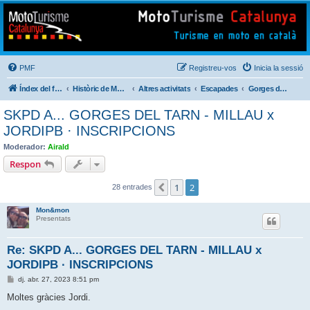
Mototurisme
Turisme en moto en català
PMF
Registreu-vos
Inicia la sessió
Índex del fòrum
Històric de Mototurisme
Altres activitats
Escapades
Gorges del Tarn · Millau 2023
SKPD A... GORGES DEL TARN - MILLAU x
JORDIPB · INSCRIPCIONS
Moderador:
Airald
Respon
1
2
Anterior
28 entrades
Mon&mon
Presentats
Re: SKPD A... GORGES DEL TARN - MILLAU x
JORDIPB · INSCRIPCIONS
E
dj. abr. 27, 2023 8:51 pm
n
t
Moltes gràcies Jordi.
r