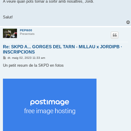
d
A veure quan pots tornar a sortir amb nosaltres, Jordi.
a
Salut!
PEPI600
Presentats
Re: SKPD A... GORGES DEL TARN - MILLAU x JORDIPB ·
INSCRIPCIONS
E
dt. maig 02, 2023 11:33 am
n
t
Un petit resum de la SKPD en fotos
r
a
d
a