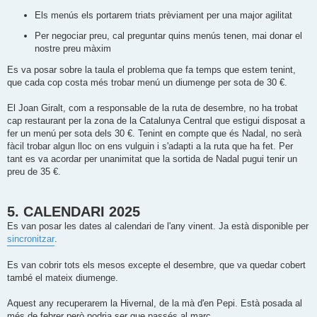
Els menús els portarem triats prèviament per una major agilitat
Per negociar preu, cal preguntar quins menús tenen, mai donar el
nostre preu màxim
Es va posar sobre la taula el problema que fa temps que estem tenint,
que cada cop costa més trobar menú un diumenge per sota de 30 €.
El Joan Giralt, com a responsable de la ruta de desembre, no ha trobat
cap restaurant per la zona de la Catalunya Central que estigui disposat a
fer un menú per sota dels 30 €. Tenint en compte que és Nadal, no serà
fàcil trobar algun lloc on ens vulguin i s'adapti a la ruta que ha fet. Per
tant es va acordar per unanimitat que la sortida de Nadal pugui tenir un
preu de 35 €.
5. CALENDARI 2025
Es van posar les dates al calendari de l'any vinent. Ja està disponible per
sincronitzar
.
Es van cobrir tots els mesos excepte el desembre, que va quedar cobert
també el mateix diumenge.
Aquest any recuperarem la Hivernal, de la mà d'en Pepi. Està posada al
més de febrer però podria ser que passés al març.