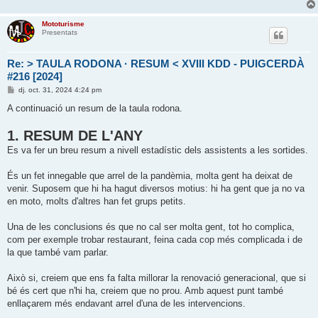
Mototurisme
Presentats
Re: > TAULA RODONA · RESUM < XVIII KDD - PUIGCERDÀ
#216 [2024]
E
dj. oct. 31, 2024 4:24 pm
n
t
A continuació un resum de la taula rodona.
r
a
1. RESUM DE L'ANY
d
a
Es va fer un breu resum a nivell estadístic dels assistents a les sortides.
És un fet innegable que arrel de la pandèmia, molta gent ha deixat de
venir. Suposem que hi ha hagut diversos motius: hi ha gent que ja no va
en moto, molts d'altres han fet grups petits.
Una de les conclusions és que no cal ser molta gent, tot ho complica,
com per exemple trobar restaurant, feina cada cop més complicada i de
la que també vam parlar.
Això si, creiem que ens fa falta millorar la renovació generacional, que si
bé és cert que n'hi ha, creiem que no prou. Amb aquest punt també
enllaçarem més endavant arrel d'una de les intervencions.