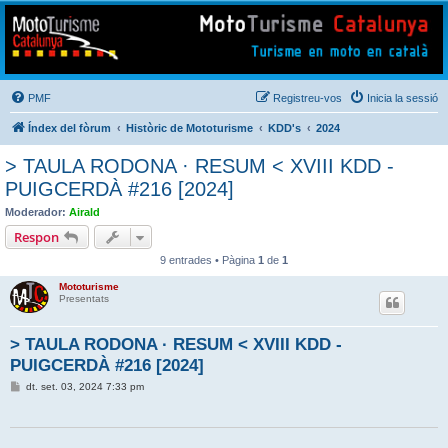
Mototurisme
Turisme en moto en català
PMF
Registreu-vos
Inicia la sessió
Índex del fòrum
Històric de Mototurisme
KDD's
2024
> TAULA RODONA · RESUM < XVIII KDD -
PUIGCERDÀ #216 [2024]
Moderador:
Airald
Respon
9 entrades • Pàgina
1
de
1
Mototurisme
Presentats
> TAULA RODONA · RESUM < XVIII KDD -
PUIGCERDÀ #216 [2024]
E
dt. set. 03, 2024 7:33 pm
n
t
r
a
d