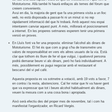
Mototurisme. Allà també hi haurà enllaços als temes del fòrum que
creiem convenients.
Avui en dia, la majoria de gent que fa una primera visita a un lloc
web, no està disposada a passar-hi ni un minut si no rep
ràpidament informació del que hi trobarà. Amb aquest nou espai
intentarem canviar aquest punt. A més, millorarà el posicionament
a internet. En les properes setmanes esperem tenir una primera
versió en proves.
En Lluís font va fer una proposta: eliminar l'alcohol als dinars de
Mototurisme. El fet és que com a grup s'ha de transmetre uns
valors de responsabilitat en vers els altres usuaris de la via. Està
clar que tothom és lliure de fer el que vulgui, i qualsevol persona
podrà demanar beure vi als dinars, però ho farà individualment. A
més, possiblement es pugui negociar amb el restaurant el
bescanvi del vi pel cafè.
Aquesta proposta es va sotmetre a votació, amb 19 vots a favor, 7
en contra i la resta, abstencions. Cal fer notar que hi va haver gent
que va expressar que tot i beure alcohol habitualment als dinars,
veuen la mesura com a una cosa bona i apropiada.
Això serà efectiu des del proper mes de novembre, tal i com ha
manifestat l'organitzador, en Ricard Vergés.