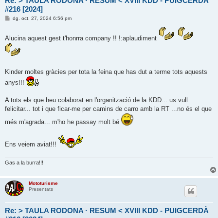
Re: > TAULA RODONA · RESUM < XVIII KDD - PUIGCERDÀ
#216 [2024]
E
dg. oct. 27, 2024 6:56 pm
n
t
r
Alucina aquest gest t'honrra company !! !:aplaudiment
a
d
a
Kinder moltes gràcies per tota la feina que has dut a terme tots aquests
anys!!!
A tots els que heu colaborat en l'organització de la KDD... us vull
felicitar... tot i que ficar-me per camins de carro amb la RT ...no és el que
més m'agrada... m'ho he passay molt bé
Ens veiem aviat!!!
Gas a la burra!!!
Mototurisme
Presentats
Re: > TAULA RODONA · RESUM < XVIII KDD - PUIGCERDÀ