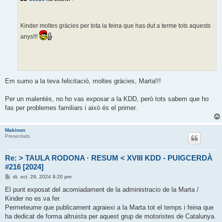
a
d
a
Kinder moltes gràcies per tota la feina que has dut a terme tots aquests
anys!!!
Em sumo a la teva felicitació, moltes gràcies, Marta!!!
Per un malentès, no ho vas exposar a la KDD, però tots sabem que ho
fas per problemes familiars i això és el primer.
Makinon
Presentats
Re: > TAULA RODONA · RESUM < XVIII KDD - PUIGCERDÀ
#216 [2024]
E
dt. oct. 29, 2024 9:20 pm
n
t
El punt exposat del acomiadament de la administracio de la Marta /
r
Kinder no es va fer.
a
d
Permeteume que publicament agraiexi a la Marta tot el temps i feina que
a
ha dedicat de forma altruista per aquest grup de motoristes de Catalunya.