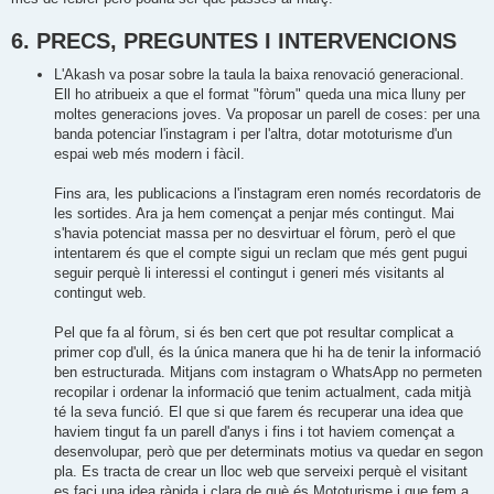
6. PRECS, PREGUNTES I INTERVENCIONS
L'Akash va posar sobre la taula la baixa renovació generacional.
Ell ho atribueix a que el format "fòrum" queda una mica lluny per
moltes generacions joves. Va proposar un parell de coses: per una
banda potenciar l'instagram i per l'altra, dotar mototurisme d'un
espai web més modern i fàcil.
Fins ara, les publicacions a l'instagram eren només recordatoris de
les sortides. Ara ja hem començat a penjar més contingut. Mai
s'havia potenciat massa per no desvirtuar el fòrum, però el que
intentarem és que el compte sigui un reclam que més gent pugui
seguir perquè li interessi el contingut i generi més visitants al
contingut web.
Pel que fa al fòrum, si és ben cert que pot resultar complicat a
primer cop d'ull, és la única manera que hi ha de tenir la informació
ben estructurada. Mitjans com instagram o WhatsApp no permeten
recopilar i ordenar la informació que tenim actualment, cada mitjà
té la seva funció. El que si que farem és recuperar una idea que
haviem tingut fa un parell d'anys i fins i tot haviem començat a
desenvolupar, però que per determinats motius va quedar en segon
pla. Es tracta de crear un lloc web que serveixi perquè el visitant
es faci una idea ràpida i clara de què és Mototurisme i que fem a