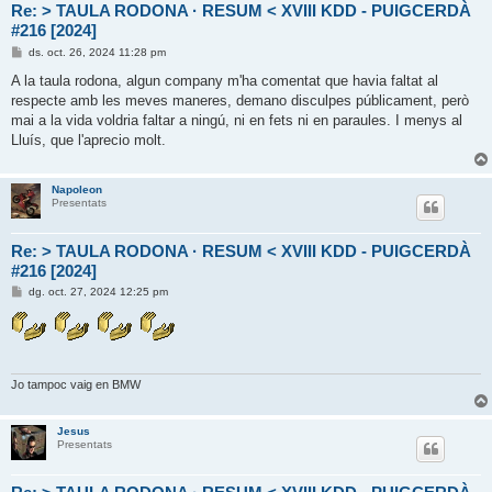
Re: > TAULA RODONA · RESUM < XVIII KDD - PUIGCERDÀ
#216 [2024]
E
ds. oct. 26, 2024 11:28 pm
n
t
A la taula rodona, algun company m'ha comentat que havia faltat al
r
respecte amb les meves maneres, demano disculpes públicament, però
a
d
mai a la vida voldria faltar a ningú, ni en fets ni en paraules. I menys al
a
Lluís, que l'aprecio molt.
Napoleon
Presentats
Re: > TAULA RODONA · RESUM < XVIII KDD - PUIGCERDÀ
#216 [2024]
E
dg. oct. 27, 2024 12:25 pm
n
t
r
a
d
a
Jo tampoc vaig en BMW
Jesus
Presentats