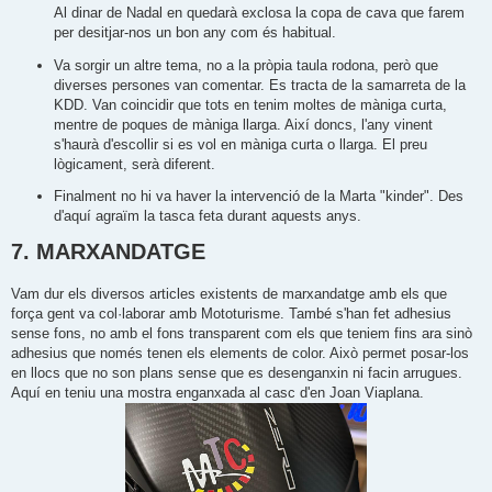
Al dinar de Nadal en quedarà exclosa la copa de cava que farem
per desitjar-nos un bon any com és habitual.
Va sorgir un altre tema, no a la pròpia taula rodona, però que
diverses persones van comentar. Es tracta de la samarreta de la
KDD. Van coincidir que tots en tenim moltes de màniga curta,
mentre de poques de màniga llarga. Així doncs, l'any vinent
s'haurà d'escollir si es vol en màniga curta o llarga. El preu
lògicament, serà diferent.
Finalment no hi va haver la intervenció de la Marta "kinder". Des
d'aquí agraïm la tasca feta durant aquests anys.
7. MARXANDATGE
Vam dur els diversos articles existents de marxandatge amb els que
força gent va col·laborar amb Mototurisme. També s'han fet adhesius
sense fons, no amb el fons transparent com els que teniem fins ara sinò
adhesius que només tenen els elements de color. Això permet posar-los
en llocs que no son plans sense que es desenganxin ni facin arrugues.
Aquí en teniu una mostra enganxada al casc d'en Joan Viaplana.