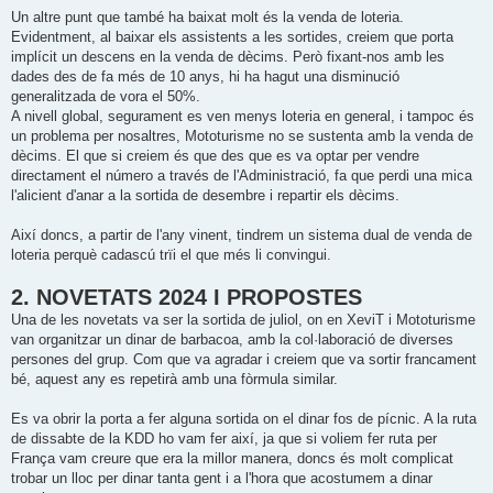
Un altre punt que també ha baixat molt és la venda de loteria.
Evidentment, al baixar els assistents a les sortides, creiem que porta
implícit un descens en la venda de dècims. Però fixant-nos amb les
dades des de fa més de 10 anys, hi ha hagut una disminució
generalitzada de vora el 50%.
A nivell global, segurament es ven menys loteria en general, i tampoc és
un problema per nosaltres, Mototurisme no se sustenta amb la venda de
dècims. El que si creiem és que des que es va optar per vendre
directament el número a través de l'Administració, fa que perdi una mica
l'alicient d'anar a la sortida de desembre i repartir els dècims.
Així doncs, a partir de l'any vinent, tindrem un sistema dual de venda de
loteria perquè cadascú trïi el que més li convingui.
2. NOVETATS 2024 I PROPOSTES
Una de les novetats va ser la sortida de juliol, on en XeviT i Mototurisme
van organitzar un dinar de barbacoa, amb la col·laboració de diverses
persones del grup. Com que va agradar i creiem que va sortir francament
bé, aquest any es repetirà amb una fòrmula similar.
Es va obrir la porta a fer alguna sortida on el dinar fos de pícnic. A la ruta
de dissabte de la KDD ho vam fer així, ja que si voliem fer ruta per
França vam creure que era la millor manera, doncs és molt complicat
trobar un lloc per dinar tanta gent i a l'hora que acostumem a dinar