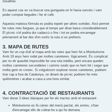
nosaltres.
En aquest cas es va buscar una guingueta on hi havia serveis i vam
poder comprar begudes i fer el cafè.
Aquesta mateixa fòrmula es podria repetir per altres sortides. Això permet
fer rutes més llargues, ja que el temps per dinar baixa considerablement.
El pícnic s'el podria dur cadascú o fins i tot es podria encarregar
prèviament al bar des d'on sortís la ruta si es prefrerís.
3. MAPA DE RUTES
Vam fer un cop d'ull al mapa amb les rutes que hem fet a Mototurisme.
Amb 19 anys hem rodat per moltes carreteres, lògicament. És complicat
per no dir quasibé impossible fer una ruta inèdita, però encara queden
moltes carreteres secundàries i camins rurals que no hem fet i segur que
molta gent no coneix. Si volguéssim explorar noves carreteres, podriem
tirar cap a fora de Catalunya, on dinant de pícnic podriem fer més
quilòmetres i acabar a casa a una hora similar.
4. CONTRACTACIÓ DE RESTAURANTS
Vam donar 3 idees bàsiques per fer els tractes amb el restaurant:
Mototurisme es fà càrrec del menú pactat, els extres, s'han
d'encarregar ells de cobrar-ho a qui ho demana