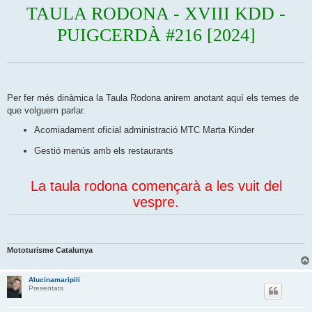
a
TAULA RODONA - XVIII KDD -
PUIGCERDÀ #216 [2024]
Per fer més dinàmica la Taula Rodona anirem anotant aquí els temes de
que volguem parlar.
Acomiadament oficial administració MTC Marta Kinder
Gestió menús amb els restaurants
La taula rodona començarà a les vuit del
vespre.
Mototurisme Catalunya
Alucinamaripili
Presentats