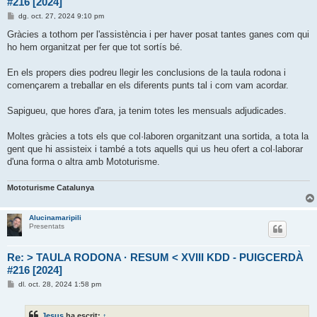
#216 [2024]
E
dg. oct. 27, 2024 9:10 pm
n
t
Gràcies a tothom per l'assistència i per haver posat tantes ganes com qui
r
ho hem organitzat per fer que tot sortís bé.
a
d
a
En els propers dies podreu llegir les conclusions de la taula rodona i
començarem a treballar en els diferents punts tal i com vam acordar.
Sapigueu, que hores d'ara, ja tenim totes les mensuals adjudicades.
Moltes gràcies a tots els que col·laboren organitzant una sortida, a tota la
gent que hi assisteix i també a tots aquells qui us heu ofert a col·laborar
d'una forma o altra amb Mototurisme.
Mototurisme Catalunya
Alucinamaripili
Presentats
Re: > TAULA RODONA · RESUM < XVIII KDD - PUIGCERDÀ
#216 [2024]
E
dl. oct. 28, 2024 1:58 pm
n
t
r
Jesus
ha escrit:
↑