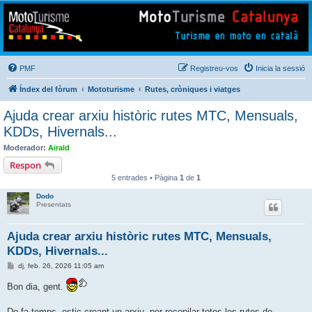
Mototurisme
Turisme en moto en català
PMF
Registreu-vos
Inicia la sessió
Índex del fòrum
Mototurisme
Rutes, cròniques i viatges
Ajuda crear arxiu històric rutes MTC, Mensuals,
KDDs, Hivernals...
Moderador:
Airald
Respon
5 entrades • Pàgina
1
de
1
Dodo
Presentats
Ajuda crear arxiu històric rutes MTC, Mensuals,
KDDs, Hivernals...
E
dj. feb. 26, 2026 11:05 am
n
t
Bon dia, gent.
r
a
d
De fa temps, estic creant un arxiu, per recopilar totes les rutes de