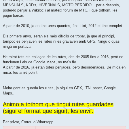
a
MENSUALS, KDD's, HIVERNALS, MOTO PERDIDO... per a després,
poder-lo penjar a Wikiloc i al mateix fòrum de MTC, i que tothom, les
pugui baixar.
A partir de 2010, ja en tinc unes quantes, fins i tot, 2012 el tinc complet.
Els primers anys, seran els més difícils de trobar, ja que al principi,
tampoc es penjaven les rutes ni es gravaven amb GPS. Ningú o quasi
ningú en portava.
He mirat tots els enllaços de les rutes, des de 2005 fins a 2016, però no
funcionen i els de Google Maps, no me'n fio.
A partir de 2016, ja estan totes penjades, però desordenades. De mica en
mica, les aniré polint.
Molta gent es guarda les rutes, ja sigui en GPX, ITN, paper, Google
Maps...
Animo a tothom que tingui rutes guardades
(sigui el format que sigui), les enviï.
Per privat, Correu o Whatsapp