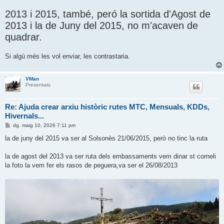
2013 i 2015, també, peró la sortida d'Agost de
2013 i la de Juny del 2015, no m'acaven de
quadrar.
Si algú més les vol enviar, les contrastaria.
VMan
Presentats
Re: Ajuda crear arxiu històric rutes MTC, Mensuals, KDDs,
Hivernals...
E
dg. maig 10, 2026 7:11 pm
n
t
la de juny del 2015 va ser al Solsonès 21/06/2015, però no tinc la ruta
r
a
d
la de agost del 2013 va ser ruta dels embassaments vem dinar st corneli
a
la foto la vem fer els rasos de peguera,va ser el 26/08/2013