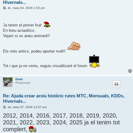
Hivernals...
E
dc. març 04, 2026 1:53 pm
n
t
r
a
Ja tenim el primer fruit
d
a
En breu actaulitzo.
Vejam si us aneu animant!!
Els més antics, podeu aportar molt!!
Tot i que ja no veniu, seguiu visualitzant el forum
Dodo
Presentats
Re: Ajuda crear arxiu històric rutes MTC, Mensuals, KDDs,
Hivernals...
E
ds. març 07, 2026 12:07 pm
n
2012, 2014, 2016, 2017, 2018, 2019, 2020,
t
r
2021, 2022, 2023, 2024, 2025 ja el tenim tot
a
d
complert,
a