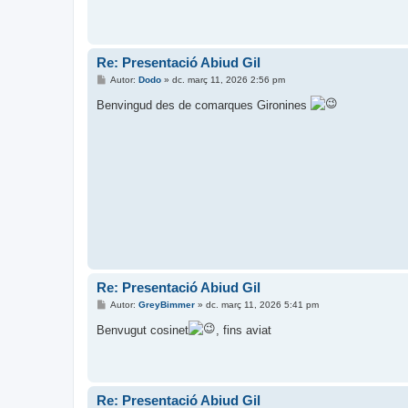
Re: Presentació Abiud Gil
E
Autor:
Dodo
»
dc. març 11, 2026 2:56 pm
n
t
Benvingud des de comarques Gironines
r
a
d
a
Re: Presentació Abiud Gil
E
Autor:
GreyBimmer
»
dc. març 11, 2026 5:41 pm
n
t
Benvugut cosinet
, fins aviat
r
a
d
a
Re: Presentació Abiud Gil