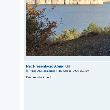
Re: Presentació Abiud Gil
E
Autor:
Alucinamaripili
»
dc. març 11, 2026 1:31 pm
n
t
Bienvenido Abiud!!!
r
a
d
a