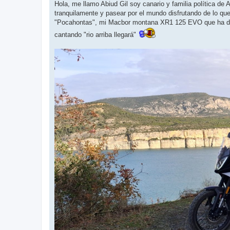
t
Hola, me llamo Abiud Gil soy canario y familia política de
r
tranquilamente y pasear por el mundo disfrutando de lo 
a
d
"Pocahontas", mi Macbor montana XR1 125 EVO que ha dem
a
cantando "rio arriba llegará"