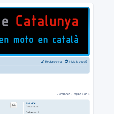
Registreu-vos
Inicia la sessió
7 entrades • Pàgina
1
de
1
AbiudGil
Presentats
Entrades:
2