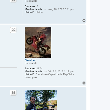
i
Presentats
a
Entrades:
2
a
Membre des de:
dt. març 10, 2026 5:11 pm
l
Ubicació:
Lleida
’
i
T
n
o
i
r
c
n
i
a
a
l
’
i
n
i
c
Napoleon
i
Presentats
Entrades:
1874
Membre des de:
dv. feb. 22, 2013 1:19 pm
Ubicació:
Barcelona-Capital de la República
Interruptus
T
o
r
n
a
a
l
’