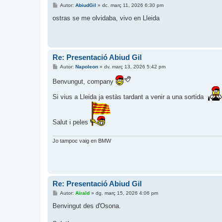
E
Autor:
AbiudGil
»
dc. març 11, 2026 6:30 pm
n
t
ostras se me olvidaba, vivo en Lleida
r
a
d
a
Re: Presentació Abiud Gil
E
Autor:
Napoleon
»
dv. març 13, 2026 5:42 pm
n
t
Benvungut, company
r
a
Si vius a Lleida ja estàs tardant a venir a una sortida
d
a
Salut i peles
Jo tampoc vaig en BMW
Re: Presentació Abiud Gil
E
Autor:
Airald
»
dg. març 15, 2026 4:06 pm
n
t
Benvingut des d'Osona.
r
a