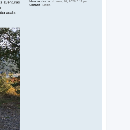
Membre des de:
dt. març 10, 2026 5:11 pm
as aventuras
Ubicació:
Lleida
n
riba acabo