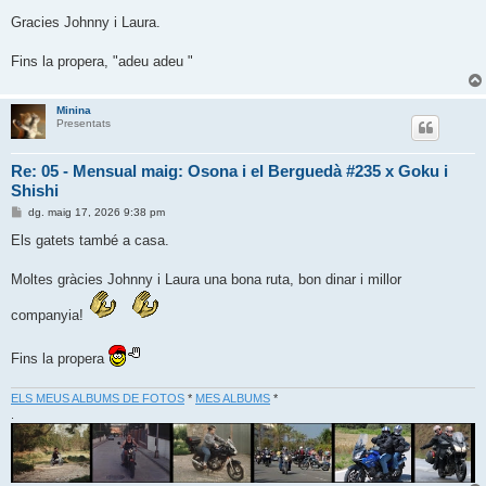
a
d
Gracies Johnny i Laura.
a
Fins la propera, "adeu adeu "
Minina
Presentats
Re: 05 - Mensual maig: Osona i el Berguedà #235 x Goku i
Shishi
E
dg. maig 17, 2026 9:38 pm
n
t
Els gatets també a casa.
r
a
d
Moltes gràcies Johnny i Laura una bona ruta, bon dinar i millor
a
companyia!
Fins la propera
ELS MEUS ALBUMS DE FOTOS
*
MES ALBUMS
*
.