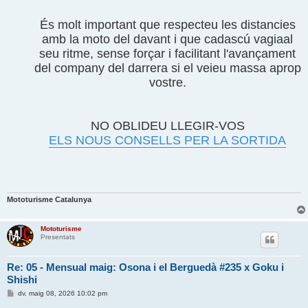
És molt important que respecteu les distancies
amb la moto del davant i que cadascú vagiaal
seu ritme, sense forçar i facilitant l'avançament
del company del darrera si el veieu massa aprop
vostre.
NO OBLIDEU LLEGIR-VOS
ELS NOUS CONSELLS PER LA SORTIDA
Mototurisme Catalunya
Mototurisme
Presentats
Re: 05 - Mensual maig: Osona i el Berguedà #235 x Goku i
Shishi
E
dv. maig 08, 2026 10:02 pm
n