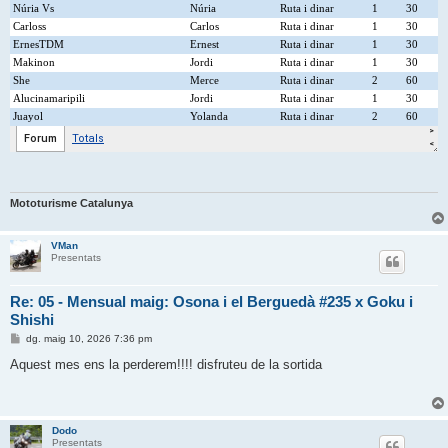
Mototurisme Catalunya
VMan
Presentats
Re: 05 - Mensual maig: Osona i el Berguedà #235 x Goku i
Shishi
E
dg. maig 10, 2026 7:36 pm
n
t
Aquest mes ens la perderem!!!! disfruteu de la sortida
r
a
d
a
Dodo
Presentats