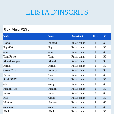
t
r
a
d
LLISTA D'INSCRITS
a