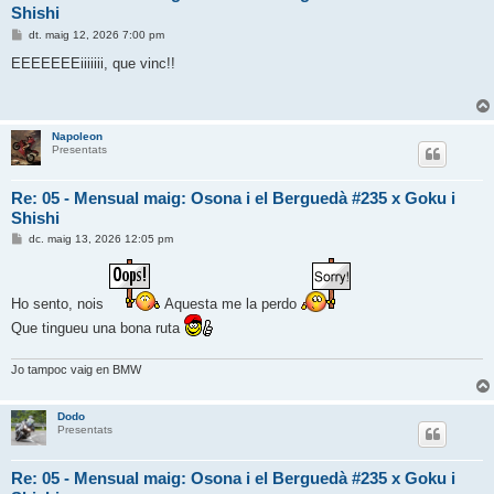
Shishi
E
dt. maig 12, 2026 7:00 pm
n
t
EEEEEEEiiiiiii, que vinc!!
r
a
d
a
Napoleon
Presentats
Re: 05 - Mensual maig: Osona i el Berguedà #235 x Goku i
Shishi
E
dc. maig 13, 2026 12:05 pm
n
t
r
a
Ho sento, nois
Aquesta me la perdo
d
a
Que tingueu una bona ruta
Jo tampoc vaig en BMW
Dodo
Presentats
Re: 05 - Mensual maig: Osona i el Berguedà #235 x Goku i