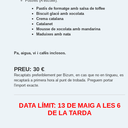
Postres (A escollir):
Pastís de formatge amb salsa de toffee
Biscuit glacé amb xocolata
Crema catalana
Catalanet
Mousse de xocolata amb mandarina
Maduixes amb nata
Pa, aigua, vi i cafès inclosos.
PREU: 30 €
.
Recaptats preferiblement per Bizum, en cas que no en tingueu, es
recaptarà a primera hora al punt de trobada. Preguem portar
l'import exacte.
DATA LÍMIT: 13 DE MAIG A LES 6
DE LA TARDA