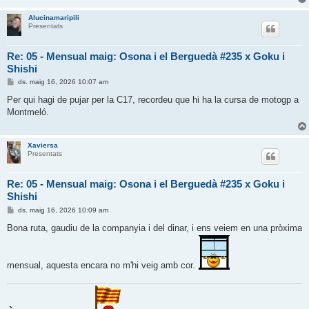
Alucinamaripili
Presentats
Re: 05 - Mensual maig: Osona i el Berguedà #235 x Goku i
Shishi
E
ds. maig 16, 2026 10:07 am
n
t
Per qui hagi de pujar per la C17, recordeu que hi ha la cursa de motogp a
r
Montmeló.
a
d
a
Xaviersa
Presentats
Re: 05 - Mensual maig: Osona i el Berguedà #235 x Goku i
Shishi
E
ds. maig 16, 2026 10:09 am
n
t
Bona ruta, gaudiu de la companyia i del dinar, i ens veiem en una pròxima
r
a
d
a
mensual, aquesta encara no m'hi veig amb cor.