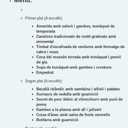
Menú:
Primer plat (A escollir):
Amanida amb salmó i gambes, tomàquet de
temporada
Canelons tradicionals de rostit gratinats amb
emmental
Timbal d'escalivada de verdures amb formatge de
cabra i nous
Coca del mossèn torrada amb tomàquet i pernil
de gla
Sopa de tomàquet amb gambes i crostons
Empedrat
Segon plat (A escollir):
Bacallà islàndic amb samfaina i allioli i patates
Xurrasco de vedella amb guarnició
Secret de porc ibèric al chimichurri amb puré de
poma
Gambes a la planxa amb all i julivert
Cuixa d'ànec amb salsa de fruits vermells
Botifarra amb guarnició