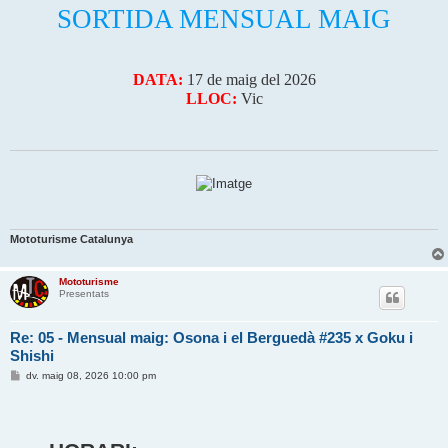
a
SORTIDA MENSUAL MAIG
DATA:
17 de maig del 2026
LLOC:
Vic
Mototurisme Catalunya
Mototurisme
Presentats
Re: 05 - Mensual maig: Osona i el Berguedà #235 x Goku i
Shishi
E
dv. maig 08, 2026 10:00 pm
n
t
r
a
d
a