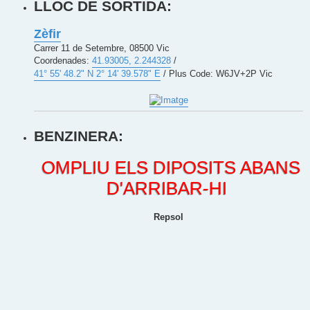
LLOC DE SORTIDA:
Zèfir
Carrer 11 de Setembre, 08500 Vic
Coordenades:
41.93005, 2.244328
/
41° 55' 48.2" N 2° 14' 39.578" E
/ Plus Code: W6JV+2P Vic
BENZINERA:
OMPLIU ELS DIPOSITS ABANS
D'ARRIBAR-HI
Repsol