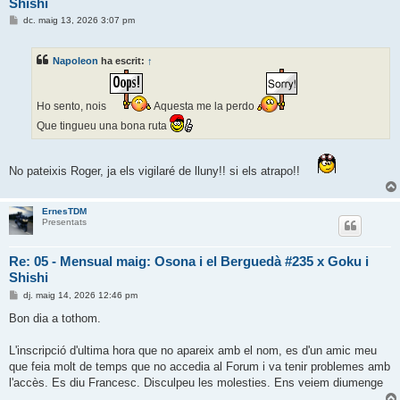
Shishi
E
dc. maig 13, 2026 3:07 pm
n
t
r
Napoleon
ha escrit:
↑
a
d
a
Ho sento, nois
Aquesta me la perdo
Que tingueu una bona ruta
No pateixis Roger, ja els vigilaré de lluny!! si els atrapo!!
ErnesTDM
Presentats
Re: 05 - Mensual maig: Osona i el Berguedà #235 x Goku i
Shishi
E
dj. maig 14, 2026 12:46 pm
n
t
Bon dia a tothom.
r
a
d
L'inscripció d'ultima hora que no apareix amb el nom, es d'un amic meu
a
que feia molt de temps que no accedia al Forum i va tenir problemes amb
l'accès. Es diu Francesc. Disculpeu les molesties. Ens veiem diumenge