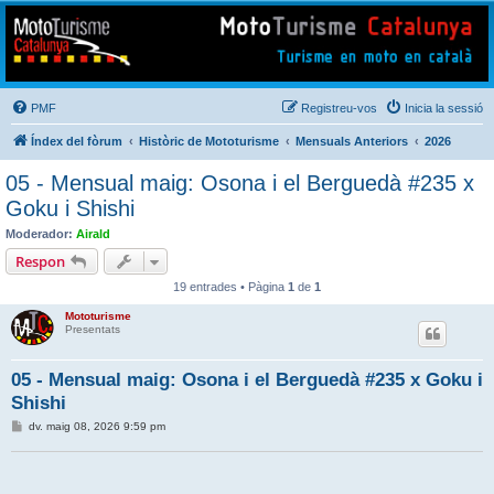
Mototurisme
Turisme en moto en català
PMF
Registreu-vos
Inicia la sessió
Índex del fòrum
Històric de Mototurisme
Mensuals Anteriors
2026
05 - Mensual maig: Osona i el Berguedà #235 x
Goku i Shishi
Moderador:
Airald
Respon
19 entrades • Pàgina
1
de
1
Mototurisme
Presentats
05 - Mensual maig: Osona i el Berguedà #235 x Goku i
Shishi
E
dv. maig 08, 2026 9:59 pm
n
t
r
a
d