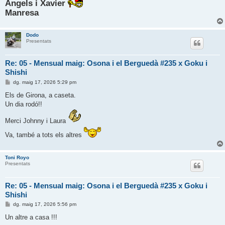
Àngels i Xavier
Manresa
Dodo
Presentats
Re: 05 - Mensual maig: Osona i el Berguedà #235 x Goku i
Shishi
E
dg. maig 17, 2026 5:29 pm
n
t
Els de Girona, a caseta.
r
Un dia rodó!!
a
d
a
Merci Johnny i Laura
Va, també a tots els altres
Toni Royo
Presentats
Re: 05 - Mensual maig: Osona i el Berguedà #235 x Goku i
Shishi
E
dg. maig 17, 2026 5:56 pm
n
t
Un altre a casa !!!
r