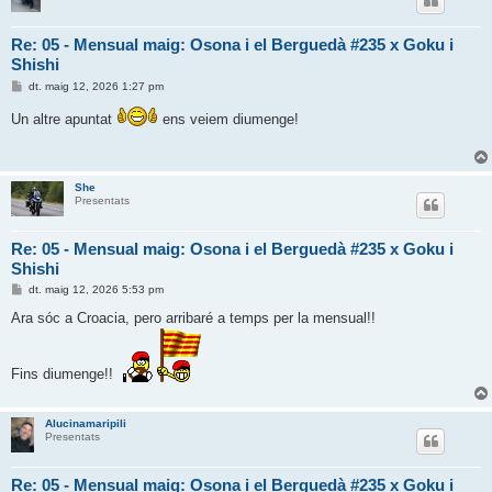
Re: 05 - Mensual maig: Osona i el Berguedà #235 x Goku i
Shishi
E
dt. maig 12, 2026 1:27 pm
n
t
Un altre apuntat
ens veiem diumenge!
r
a
d
a
She
Presentats
Re: 05 - Mensual maig: Osona i el Berguedà #235 x Goku i
Shishi
E
dt. maig 12, 2026 5:53 pm
n
t
Ara sóc a Croacia, pero arribaré a temps per la mensual!!
r
a
d
a
Fins diumenge!!
Alucinamaripili
Presentats
Re: 05 - Mensual maig: Osona i el Berguedà #235 x Goku i