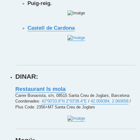
Puig-reig.
Castell de Cardona
DINAR:
Restaurant ls mola
Carrer Bonavista, s/n, 08515 Santa Creu de Joglars, Barcelona
Coordenades:
42°00'33.8"N 2°03'38.4"E
/
42.009384, 2.060658
/
Plus Code: 2356+M7 Santa Creu de Joglars