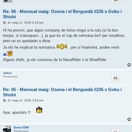
Re: 05 - Mensual maig: Osona i el Berguedà #235 x Goku i
Shishi
E
dl. maig 11, 2026 3:18 pm
n
t
Hi ha previst, que algún company de feina vingui a la ruta (si fa bon
r
temps, si s'aixequen...), ja que és el cap de setmana bo!! per nosaltres,
a
d
peró no es quedaràn a dinar.
a
Ja els he explicat la normativa
, per si finalment, poden venir
Alguns d'ells, ja els coneixeu de la NavaRider o la WowRider
Julius
Presentats
Re: 05 - Mensual maig: Osona i el Berguedà #235 x Goku i
Shishi
E
dl. maig 11, 2026 3:53 pm
n
t
r
Apa, apuntats !!
a
d
a
ErnesTDM
Presentats