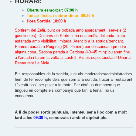
HORARI:
Obertura esmorzar: 07:00 h
Tancar llistes i cobrar dinar: 09:30 h
Hora Sortida: 10:00 h
Sortirem del Zéfir, punt de trobada amb aparcament i serveis (2
gasolineres). Després de Prats hi ha una cruïlla delicada: pista
asfaltada amb visibilitat limitada. Atenció a la sortida/trencant.
Primera parada a Puig-reig (20–25 min) per descansar i prendre
alguna cosa. Segona parada a Cardona (40–45 min): pujarem fins
a l’arcada i farem la volta al castell. Vistes espectaculars! Dinar al
Restaurant La Mola
Els responsables de la sortida, junt als moderadors/administradors
hem de fer recompte dels que som a la sortida, trucar al restaurant
i "vestir-nos" per pujar a la moto. Per això us demanem que
tingueu en compte els companys que fan la feina i no us
enddarreriu.
A fi de poder sortir puntuals, intenteu ser a lloc com a molt
tard a les
09:30 h
, esmorzats i amb el dipòsit ple.