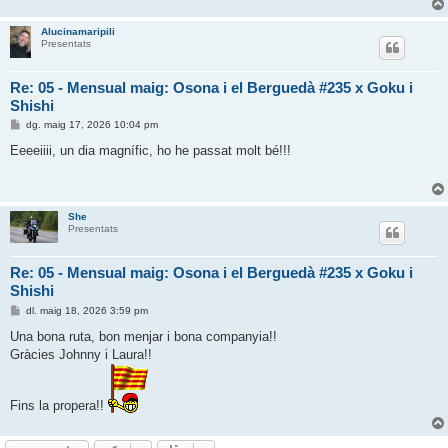
Alucinamaripili
Presentats
Re: 05 - Mensual maig: Osona i el Berguedà #235 x Goku i
Shishi
E
dg. maig 17, 2026 10:04 pm
n
t
Eeeeiiii, un dia magnífic, ho he passat molt bé!!!
r
a
d
a
She
Presentats
Re: 05 - Mensual maig: Osona i el Berguedà #235 x Goku i
Shishi
E
dl. maig 18, 2026 3:59 pm
n
t
Una bona ruta, bon menjar i bona companyia!!
r
Gràcies Johnny i Laura!!
a
d
a
Fins la propera!!