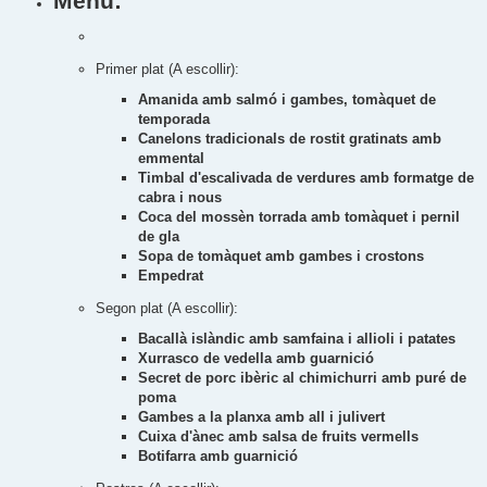
Menú:
Primer plat (A escollir):
Amanida amb salmó i gambes, tomàquet de
temporada
Canelons tradicionals de rostit gratinats amb
emmental
Timbal d'escalivada de verdures amb formatge de
cabra i nous
Coca del mossèn torrada amb tomàquet i pernil
de gla
Sopa de tomàquet amb gambes i crostons
Empedrat
Segon plat (A escollir):
Bacallà islàndic amb samfaina i allioli i patates
Xurrasco de vedella amb guarnició
Secret de porc ibèric al chimichurri amb puré de
poma
Gambes a la planxa amb all i julivert
Cuixa d'ànec amb salsa de fruits vermells
Botifarra amb guarnició