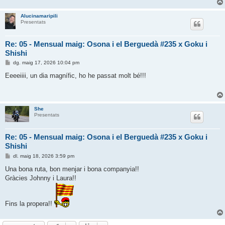
Alucinamaripili
Presentats
Re: 05 - Mensual maig: Osona i el Berguedà #235 x Goku i
Shishi
E
dg. maig 17, 2026 10:04 pm
n
t
Eeeeiiii, un dia magnífic, ho he passat molt bé!!!
r
a
d
a
She
Presentats
Re: 05 - Mensual maig: Osona i el Berguedà #235 x Goku i
Shishi
E
dl. maig 18, 2026 3:59 pm
n
t
Una bona ruta, bon menjar i bona companyia!!
r
Gràcies Johnny i Laura!!
a
d
a
Fins la propera!!