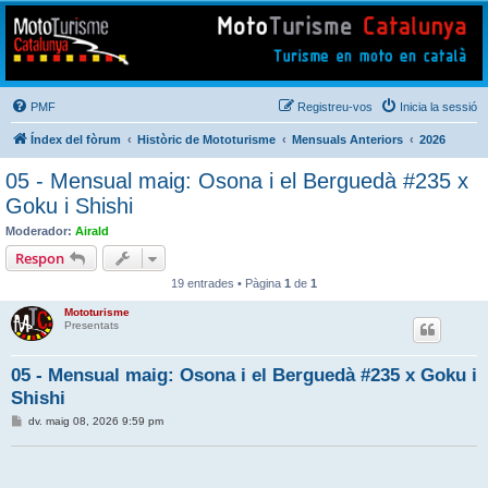
Mototurisme
Turisme en moto en català
PMF
Registreu-vos
Inicia la sessió
Índex del fòrum
Històric de Mototurisme
Mensuals Anteriors
2026
05 - Mensual maig: Osona i el Berguedà #235 x
Goku i Shishi
Moderador:
Airald
Respon
19 entrades • Pàgina
1
de
1
Mototurisme
Presentats
05 - Mensual maig: Osona i el Berguedà #235 x Goku i
Shishi
E
dv. maig 08, 2026 9:59 pm
n
t
r
a
d