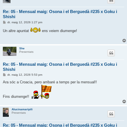
Re: 05 - Mensual maig: Osona i el Berguedà #235 x Goku i
Shishi
E
dt. maig 12, 2026 1:27 pm
n
t
Un altre apuntat
ens veiem diumenge!
r
a
d
a
She
Presentats
Re: 05 - Mensual maig: Osona i el Berguedà #235 x Goku i
Shishi
E
dt. maig 12, 2026 5:53 pm
n
t
Ara sóc a Croacia, pero arribaré a temps per la mensual!!
r
a
d
a
Fins diumenge!!
Alucinamaripili
Presentats
Re: 05 - Mensual maig: Osona i el Berguedà #235 x Goku i