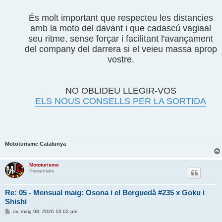
És molt important que respecteu les distancies
amb la moto del davant i que cadascú vagiaal
seu ritme, sense forçar i facilitant l'avançament
del company del darrera si el veieu massa aprop
vostre.
NO OBLIDEU LLEGIR-VOS
ELS NOUS CONSELLS PER LA SORTIDA
Mototurisme Catalunya
Mototurisme
Presentats
Re: 05 - Mensual maig: Osona i el Berguedà #235 x Goku i
Shishi
E
dv. maig 08, 2026 10:02 pm
n