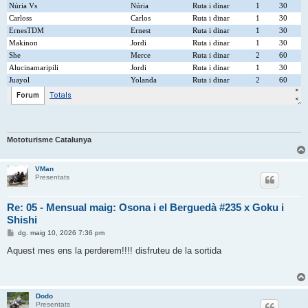
Mototurisme Catalunya
VMan
Presentats
Re: 05 - Mensual maig: Osona i el Berguedà #235 x Goku i
Shishi
E
dg. maig 10, 2026 7:36 pm
n
t
Aquest mes ens la perderem!!!! disfruteu de la sortida
r
a
d
a
Dodo
Presentats