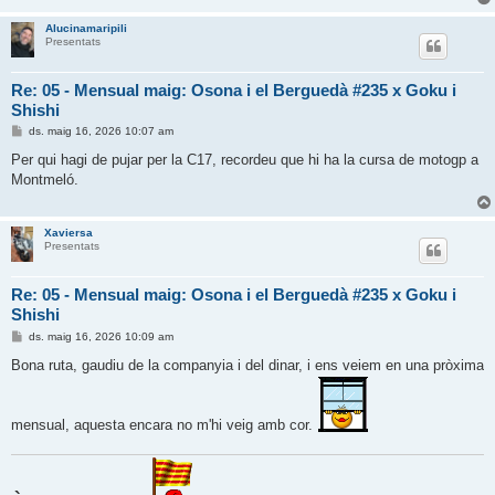
Alucinamaripili
Presentats
Re: 05 - Mensual maig: Osona i el Berguedà #235 x Goku i
Shishi
E
ds. maig 16, 2026 10:07 am
n
t
Per qui hagi de pujar per la C17, recordeu que hi ha la cursa de motogp a
r
Montmeló.
a
d
a
Xaviersa
Presentats
Re: 05 - Mensual maig: Osona i el Berguedà #235 x Goku i
Shishi
E
ds. maig 16, 2026 10:09 am
n
t
Bona ruta, gaudiu de la companyia i del dinar, i ens veiem en una pròxima
r
a
d
a
mensual, aquesta encara no m'hi veig amb cor.