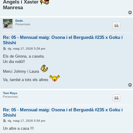
Àngels i Xavier
Manresa
Dodo
Presentats
Re: 05 - Mensual maig: Osona i el Berguedà #235 x Goku i
Shishi
E
dg. maig 17, 2026 5:29 pm
n
t
Els de Girona, a caseta.
r
Un dia rodó!!
a
d
a
Merci Johnny i Laura
Va, també a tots els altres
Toni Royo
Presentats
Re: 05 - Mensual maig: Osona i el Berguedà #235 x Goku i
Shishi
E
dg. maig 17, 2026 5:56 pm
n
t
Un altre a casa !!!
r