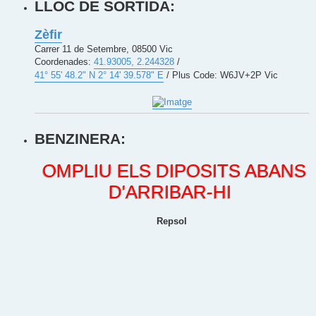
LLOC DE SORTIDA:
Zèfir
Carrer 11 de Setembre, 08500 Vic
Coordenades:
41.93005, 2.244328
/
41° 55' 48.2" N 2° 14' 39.578" E
/ Plus Code: W6JV+2P Vic
BENZINERA:
OMPLIU ELS DIPOSITS ABANS
D'ARRIBAR-HI
Repsol