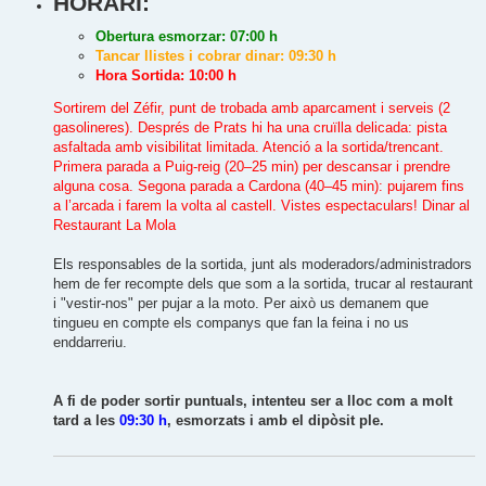
HORARI:
Obertura esmorzar: 07:00 h
Tancar llistes i cobrar dinar: 09:30 h
Hora Sortida: 10:00 h
Sortirem del Zéfir, punt de trobada amb aparcament i serveis (2
gasolineres). Després de Prats hi ha una cruïlla delicada: pista
asfaltada amb visibilitat limitada. Atenció a la sortida/trencant.
Primera parada a Puig-reig (20–25 min) per descansar i prendre
alguna cosa. Segona parada a Cardona (40–45 min): pujarem fins
a l’arcada i farem la volta al castell. Vistes espectaculars! Dinar al
Restaurant La Mola
Els responsables de la sortida, junt als moderadors/administradors
hem de fer recompte dels que som a la sortida, trucar al restaurant
i "vestir-nos" per pujar a la moto. Per això us demanem que
tingueu en compte els companys que fan la feina i no us
enddarreriu.
A fi de poder sortir puntuals, intenteu ser a lloc com a molt
tard a les
09:30 h
, esmorzats i amb el dipòsit ple.