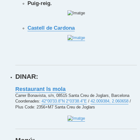
Puig-reig.
Castell de Cardona
DINAR:
Restaurant ls mola
Carrer Bonavista, s/n, 08515 Santa Creu de Joglars, Barcelona
Coordenades:
42°00'33.8"N 2°03'38.4"E
/
42.009384, 2.060658
/
Plus Code: 2356+M7 Santa Creu de Joglars