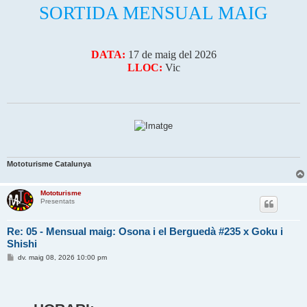
a
SORTIDA MENSUAL MAIG
DATA:
17 de maig del 2026
LLOC:
Vic
Mototurisme Catalunya
Mototurisme
Presentats
Re: 05 - Mensual maig: Osona i el Berguedà #235 x Goku i
Shishi
E
dv. maig 08, 2026 10:00 pm
n
t
r
a
d
a