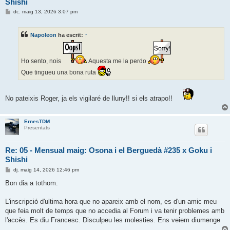
Shishi
E
dc. maig 13, 2026 3:07 pm
n
t
r
Napoleon
ha escrit:
↑
a
d
a
Ho sento, nois
Aquesta me la perdo
Que tingueu una bona ruta
No pateixis Roger, ja els vigilaré de lluny!! si els atrapo!!
ErnesTDM
Presentats
Re: 05 - Mensual maig: Osona i el Berguedà #235 x Goku i
Shishi
E
dj. maig 14, 2026 12:46 pm
n
t
Bon dia a tothom.
r
a
d
L'inscripció d'ultima hora que no apareix amb el nom, es d'un amic meu
a
que feia molt de temps que no accedia al Forum i va tenir problemes amb
l'accès. Es diu Francesc. Disculpeu les molesties. Ens veiem diumenge