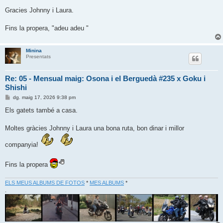
a
d
Gracies Johnny i Laura.
a
Fins la propera, "adeu adeu "
Minina
Presentats
Re: 05 - Mensual maig: Osona i el Berguedà #235 x Goku i
Shishi
E
dg. maig 17, 2026 9:38 pm
n
t
Els gatets també a casa.
r
a
d
Moltes gràcies Johnny i Laura una bona ruta, bon dinar i millor
a
companyia!
Fins la propera
ELS MEUS ALBUMS DE FOTOS
*
MES ALBUMS
*
.