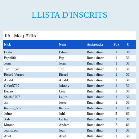
t
r
a
d
LLISTA D'INSCRITS
a