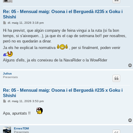
Re: 05 - Mensual maig: Osona i el Berguedà #235 x Goku i
Shishi
E
dl. maig 11, 2026 3:18 pm
n
t
Hi ha previst, que algún company de feina vingui a la ruta (si fa bon
r
temps, si s'aixequen...), ja que és el cap de setmana bo!! per nosaltres,
a
d
peró no es quedaràn a dinar.
a
Ja els he explicat la normativa
, per si finalment, poden venir
Alguns d'ells, ja els coneixeu de la NavaRider o la WowRider
Julius
Presentats
Re: 05 - Mensual maig: Osona i el Berguedà #235 x Goku i
Shishi
E
dl. maig 11, 2026 3:53 pm
n
t
r
Apa, apuntats !!
a
d
a
ErnesTDM
Presentats