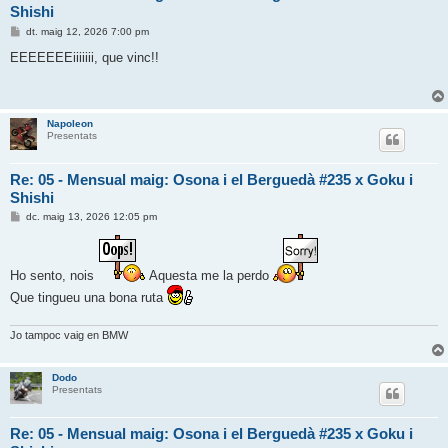
Shishi
E
dt. maig 12, 2026 7:00 pm
n
t
EEEEEEEiiiiiii, que vinc!!
r
a
d
a
Napoleon
Presentats
Re: 05 - Mensual maig: Osona i el Berguedà #235 x Goku i
Shishi
E
dc. maig 13, 2026 12:05 pm
n
t
r
a
Ho sento, nois
Aquesta me la perdo
d
a
Que tingueu una bona ruta
Jo tampoc vaig en BMW
Dodo
Presentats
Re: 05 - Mensual maig: Osona i el Berguedà #235 x Goku i