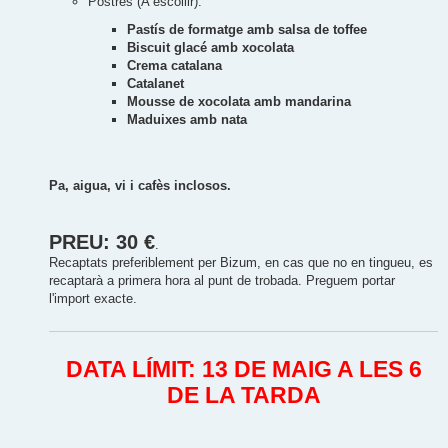
Postres (A escollir):
Pastís de formatge amb salsa de toffee
Biscuit glacé amb xocolata
Crema catalana
Catalanet
Mousse de xocolata amb mandarina
Maduixes amb nata
Pa, aigua, vi i cafès inclosos.
PREU: 30 €
.
Recaptats preferiblement per Bizum, en cas que no en tingueu, es
recaptarà a primera hora al punt de trobada. Preguem portar
l'import exacte.
DATA LÍMIT: 13 DE MAIG A LES 6
DE LA TARDA